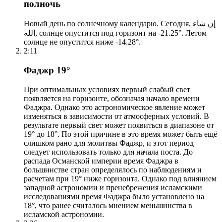
полночь
Новый день по солнечному календарю. Сегодня, إن شاء
الله, солнце опустится под горизонт на -21.25°. Летом
солнце не опустится ниже -14.28°.
2:11
Фаджр 19°
При оптимальных условиях первый слабый свет
появляется на горизонте, обозначая начало времени
Фаджра. Однако это астрономическое явление может
изменяться в зависимости от атмосферных условий. В
результате первый свет может появиться в диапазоне от
19° до 18°. По этой причине в это время может быть ещё
слишком рано для молитвы Фаджр, и этот период
следует использовать только для начала поста. До
распада Османской империи время Фаджра в
большинстве стран определялось по наблюдениям и
расчетам при 19° ниже горизонта. Однако под влиянием
западной астрономии и пренебрежения исламскими
исследованиями время Фаджра было установлено на
18°, что ранее считалось мнением меньшинства в
исламской астрономии.