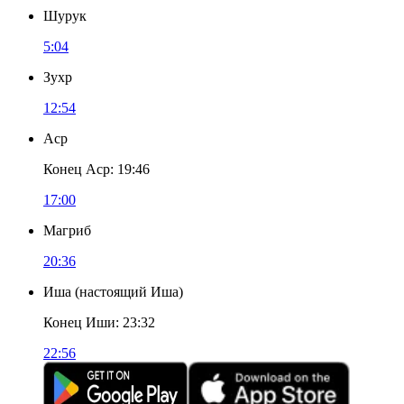
Шурук
5:04
Зухр
12:54
Аср
Конец Аср
:
19:46
17:00
Магриб
20:36
Иша
(
настоящий Иша
)
Конец Иши
:
23:32
22:56