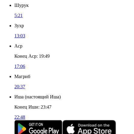
Шурук
5:21
Зухр
13:03
Аср
Конец Аср
:
19:49
17:06
Магриб
20:37
Иша
(
настоящий Иша
)
Конец Иши
:
23:47
22:48