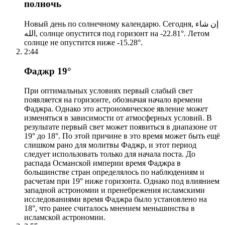
полночь
Новый день по солнечному календарю. Сегодня, إن شاء
الله, солнце опустится под горизонт на -22.81°. Летом
солнце не опустится ниже -15.28°.
2:44
Фаджр 19°
При оптимальных условиях первый слабый свет
появляется на горизонте, обозначая начало времени
Фаджра. Однако это астрономическое явление может
изменяться в зависимости от атмосферных условий. В
результате первый свет может появиться в диапазоне от
19° до 18°. По этой причине в это время может быть ещё
слишком рано для молитвы Фаджр, и этот период
следует использовать только для начала поста. До
распада Османской империи время Фаджра в
большинстве стран определялось по наблюдениям и
расчетам при 19° ниже горизонта. Однако под влиянием
западной астрономии и пренебрежения исламскими
исследованиями время Фаджра было установлено на
18°, что ранее считалось мнением меньшинства в
исламской астрономии.