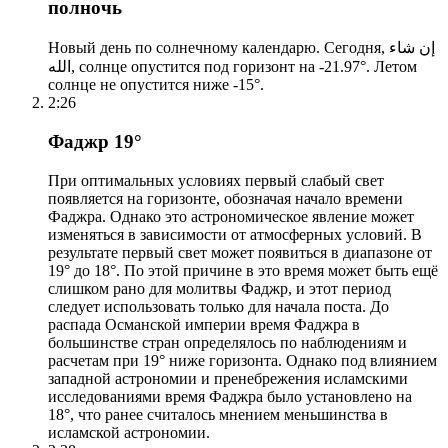
полночь
Новый день по солнечному календарю. Сегодня, إن شاء
الله, солнце опустится под горизонт на -21.97°. Летом
солнце не опустится ниже -15°.
2:26
Фаджр 19°
При оптимальных условиях первый слабый свет
появляется на горизонте, обозначая начало времени
Фаджра. Однако это астрономическое явление может
изменяться в зависимости от атмосферных условий. В
результате первый свет может появиться в диапазоне от
19° до 18°. По этой причине в это время может быть ещё
слишком рано для молитвы Фаджр, и этот период
следует использовать только для начала поста. До
распада Османской империи время Фаджра в
большинстве стран определялось по наблюдениям и
расчетам при 19° ниже горизонта. Однако под влиянием
западной астрономии и пренебрежения исламскими
исследованиями время Фаджра было установлено на
18°, что ранее считалось мнением меньшинства в
исламской астрономии.