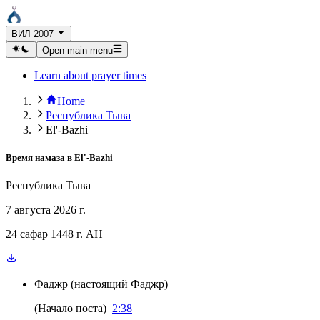
ВИЛ 2007
Open main menu
Learn about prayer times
Home
Республика Тыва
El'-Bazhi
Время намаза в
El'-Bazhi
Республика Тыва
7 августа 2026 г.
24 сафар 1448 г. AH
Фаджр
(
настоящий Фаджр
)
(
Начало поста
)
2:38