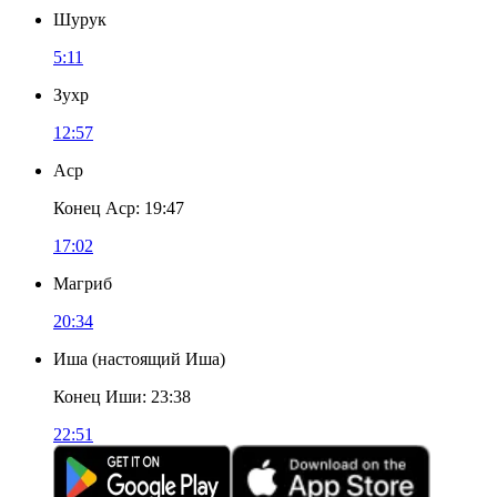
Шурук
5:11
Зухр
12:57
Аср
Конец Аср
:
19:47
17:02
Магриб
20:34
Иша
(
настоящий Иша
)
Конец Иши
:
23:38
22:51