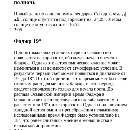
полночь
Новый день по солнечному календарю. Сегодня, إن شاء
الله, солнце опустится под горизонт на -24.05°. Летом
солнце не опустится ниже -16.52°.
3:05
Фаджр 19°
При оптимальных условиях первый слабый свет
появляется на горизонте, обозначая начало времени
Фаджра. Однако это астрономическое явление может
изменяться в зависимости от атмосферных условий. В
результате первый свет может появиться в диапазоне от
19° до 18°. По этой причине в это время может быть ещё
слишком рано для молитвы Фаджр, и этот период
следует использовать только для начала поста. До
распада Османской империи время Фаджра в
большинстве стран определялось по наблюдениям и
расчетам при 19° ниже горизонта. Однако под влиянием
западной астрономии и пренебрежения исламскими
исследованиями время Фаджра было установлено на
18°, что ранее считалось мнением меньшинства в
исламской астрономии.