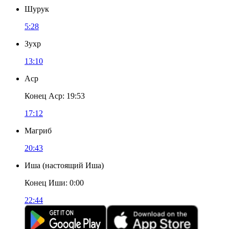
Шурук
5:28
Зухр
13:10
Аср
Конец Аср
:
19:53
17:12
Магриб
20:43
Иша
(
настоящий Иша
)
Конец Иши
:
0:00
22:44