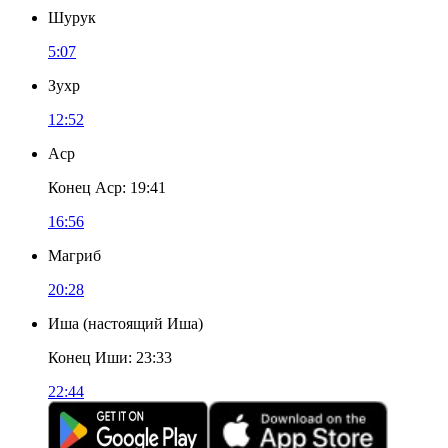
Шурук
5:07
Зухр
12:52
Аср
Конец Аср
:
19:41
16:56
Магриб
20:28
Иша
(
настоящий Иша
)
Конец Иши
:
23:33
22:44