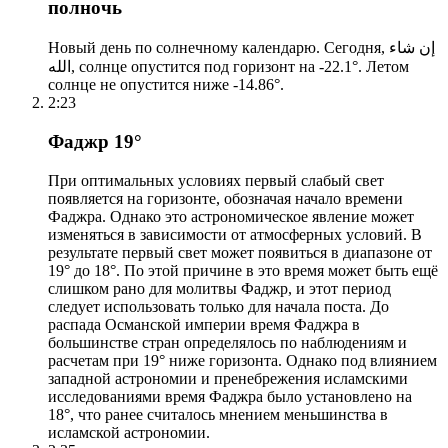
полночь
Новый день по солнечному календарю. Сегодня, إن شاء
الله, солнце опустится под горизонт на -22.1°. Летом
солнце не опустится ниже -14.86°.
2:23
Фаджр 19°
При оптимальных условиях первый слабый свет
появляется на горизонте, обозначая начало времени
Фаджра. Однако это астрономическое явление может
изменяться в зависимости от атмосферных условий. В
результате первый свет может появиться в диапазоне от
19° до 18°. По этой причине в это время может быть ещё
слишком рано для молитвы Фаджр, и этот период
следует использовать только для начала поста. До
распада Османской империи время Фаджра в
большинстве стран определялось по наблюдениям и
расчетам при 19° ниже горизонта. Однако под влиянием
западной астрономии и пренебрежения исламскими
исследованиями время Фаджра было установлено на
18°, что ранее считалось мнением меньшинства в
исламской астрономии.