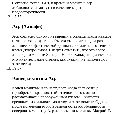
Согласно фетве ВИЛ, к времени молитвы аср
добавляются 2 минуты в качестве меры
предосторожности.
17:57
Аср (Ханафи)
Аср согласно одному из мнений в Ханафийском мазхабе
начинается, когда тень объекта становится в два раза
длиннее его фактической длины плюс длина его тени во
время Дхухр-намаза. Следует отметить, что это всего
лишь одно мнение Ханафи. Не все Ханафиты разделяют
это мнение. Такие страны, как Турция, не используют
этот метод.
19:37
Конец молитвы Аср
Конец молитвы Аср наступает, когда свет солнца
приобретает красноватый оттенок и его можно
рассматривать невооруженным глазом. Считается
грешным откладывать молитву за этот момент. Однако
после истечения этого времени остаётся обязанность
совершить молитву Аср до времени молитвы Магриб. В