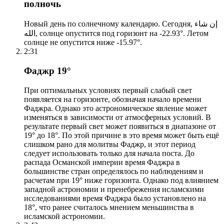
полночь
Новый день по солнечному календарю. Сегодня, إن شاء
الله, солнце опустится под горизонт на -22.93°. Летом
солнце не опустится ниже -15.97°.
2:31
Фаджр 19°
При оптимальных условиях первый слабый свет
появляется на горизонте, обозначая начало времени
Фаджра. Однако это астрономическое явление может
изменяться в зависимости от атмосферных условий. В
результате первый свет может появиться в диапазоне от
19° до 18°. По этой причине в это время может быть ещё
слишком рано для молитвы Фаджр, и этот период
следует использовать только для начала поста. До
распада Османской империи время Фаджра в
большинстве стран определялось по наблюдениям и
расчетам при 19° ниже горизонта. Однако под влиянием
западной астрономии и пренебрежения исламскими
исследованиями время Фаджра было установлено на
18°, что ранее считалось мнением меньшинства в
исламской астрономии.