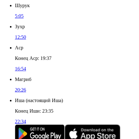
Шурук
5:05
Зухр
12:50
Аср
Конец Аср
:
19:37
16:54
Магриб
20:26
Иша
(
настоящий Иша
)
Конец Иши
:
23:35
22:34