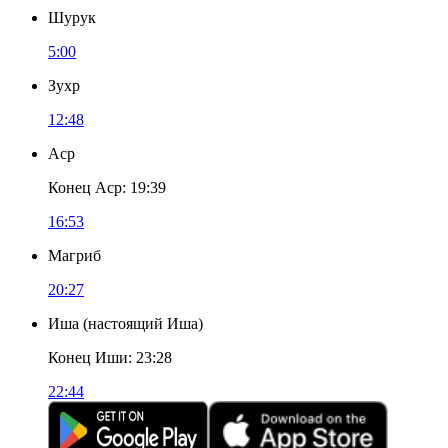
Шурук
5:00
Зухр
12:48
Аср
Конец Аср
:
19:39
16:53
Магриб
20:27
Иша
(
настоящий Иша
)
Конец Иши
:
23:28
22:44