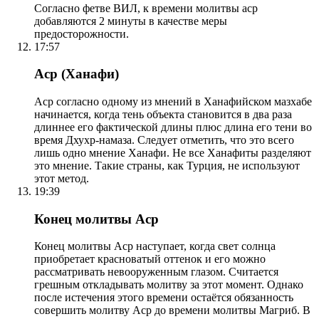
Согласно фетве ВИЛ, к времени молитвы аср
добавляются 2 минуты в качестве меры
предосторожности.
17:57
Аср (Ханафи)
Аср согласно одному из мнений в Ханафийском мазхабе
начинается, когда тень объекта становится в два раза
длиннее его фактической длины плюс длина его тени во
время Дхухр-намаза. Следует отметить, что это всего
лишь одно мнение Ханафи. Не все Ханафиты разделяют
это мнение. Такие страны, как Турция, не используют
этот метод.
19:39
Конец молитвы Аср
Конец молитвы Аср наступает, когда свет солнца
приобретает красноватый оттенок и его можно
рассматривать невооруженным глазом. Считается
грешным откладывать молитву за этот момент. Однако
после истечения этого времени остаётся обязанность
совершить молитву Аср до времени молитвы Магриб. В