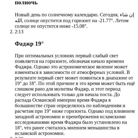
полночь
Новый день по солнечному календарю. Сегодня, إن شاء
الله, солнце опустится под горизонт на -21.77°. Летом
солнце не опустится ниже -15.08°.
2:13
Фаджр 19°
При оптимальных условиях первый слабый свет
появляется на горизонте, обозначая начало времени
Фаджра. Однако это астрономическое явление может
изменяться в зависимости от атмосферных условий. В
результате первый свет может появиться в диапазоне от
19° до 18°. По этой причине в это время может быть ещё
слишком рано для молитвы Фаджр, и этот период
следует использовать только для начала поста. До
распада Османской империи время Фаджра в
большинстве стран определялось по наблюдениям и
расчетам при 19° ниже горизонта. Однако под влиянием
западной астрономии и пренебрежения исламскими
исследованиями время Фаджра было установлено на
18°, что ранее считалось мнением меньшинства в
исламской астрономии.