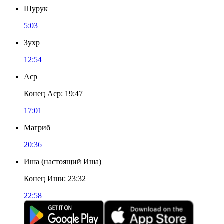
Шурук
5:03
Зухр
12:54
Аср
Конец Аср
:
19:47
17:01
Магриб
20:36
Иша
(
настоящий Иша
)
Конец Иши
:
23:32
22:58