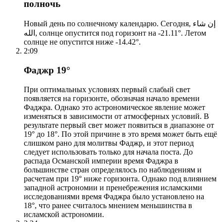
полночь
Новый день по солнечному календарю. Сегодня, إن شاء
الله, солнце опустится под горизонт на -21.11°. Летом
солнце не опустится ниже -14.42°.
2:09
Фаджр 19°
При оптимальных условиях первый слабый свет
появляется на горизонте, обозначая начало времени
Фаджра. Однако это астрономическое явление может
изменяться в зависимости от атмосферных условий. В
результате первый свет может появиться в диапазоне от
19° до 18°. По этой причине в это время может быть ещё
слишком рано для молитвы Фаджр, и этот период
следует использовать только для начала поста. До
распада Османской империи время Фаджра в
большинстве стран определялось по наблюдениям и
расчетам при 19° ниже горизонта. Однако под влиянием
западной астрономии и пренебрежения исламскими
исследованиями время Фаджра было установлено на
18°, что ранее считалось мнением меньшинства в
исламской астрономии.