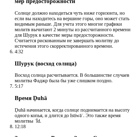
мер предосторожности
Солнце должно находиться чуть ниже горизонта, но
если вы находитесь на вершине горы, оно может стать
видимым раньше. Для учета этого многие графики
молитв вычитают 2 минуты из рассчитанного времени
для Шурук в качестве меры предосторожности.
Считается рискованным не завершать молитву до
истечения этого скорректированного времени.
4:32
Шурук (восход солнца)
Восход солнца расчитывается. В большинстве случаев
молитва Фаджр была бы уже слишком поздно.
5:17
Время Ḍuhā
Ḍuhā начинается, когда солнце поднимается на высоту
одного копья, и длится до Istiwāʾ. Это также время
молитвы ʿĪd.
12:18