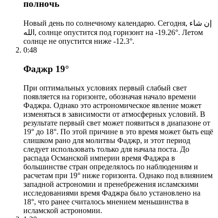
полночь
Новый день по солнечному календарю. Сегодня, إن شاء
الله, солнце опустится под горизонт на -19.26°. Летом
солнце не опустится ниже -12.3°.
0:48
Фаджр 19°
При оптимальных условиях первый слабый свет
появляется на горизонте, обозначая начало времени
Фаджра. Однако это астрономическое явление может
изменяться в зависимости от атмосферных условий. В
результате первый свет может появиться в диапазоне от
19° до 18°. По этой причине в это время может быть ещё
слишком рано для молитвы Фаджр, и этот период
следует использовать только для начала поста. До
распада Османской империи время Фаджра в
большинстве стран определялось по наблюдениям и
расчетам при 19° ниже горизонта. Однако под влиянием
западной астрономии и пренебрежения исламскими
исследованиями время Фаджра было установлено на
18°, что ранее считалось мнением меньшинства в
исламской астрономии.