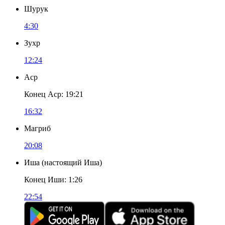
Шурук
4:30
Зухр
12:24
Аср
Конец Аср
:
19:21
16:32
Магриб
20:08
Иша
(
настоящий Иша
)
Конец Иши
:
1:26
22:54