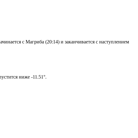
чинается с Магриба (20:14) и заканчивается с наступлением
ом солнце не опустится ниже -11.51°.