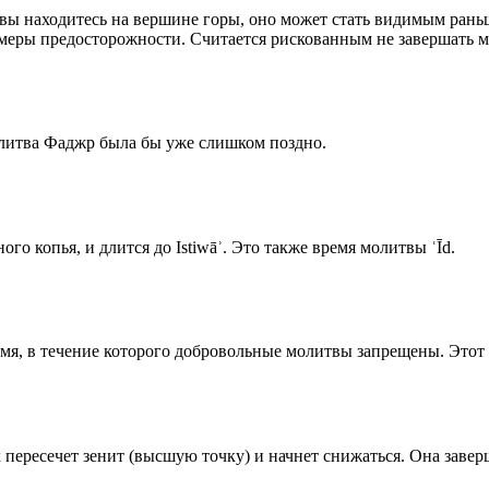
 вы находитесь на вершине горы, оно может стать видимым рань
меры предосторожности. Считается рискованным не завершать м
олитва Фаджр была бы уже слишком поздно.
го копья, и длится до Istiwāʾ. Это также время молитвы ʿĪd.
емя, в течение которого добровольные молитвы запрещены. Этот 
к пересечет зенит (высшую точку) и начнет снижаться. Она заве