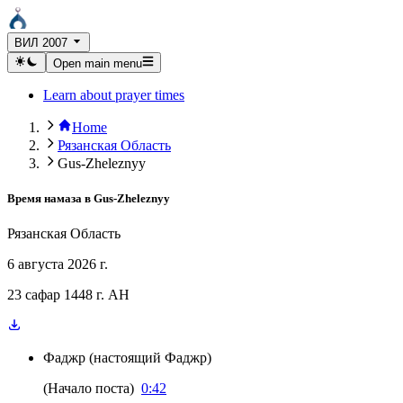
ВИЛ 2007
Open main menu
Learn about prayer times
Home
Рязанская Область
Gus-Zheleznyy
Время намаза в
Gus-Zheleznyy
Рязанская Область
6 августа 2026 г.
23 сафар 1448 г. AH
Фаджр
(
настоящий Фаджр
)
(
Начало поста
)
0:42