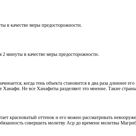
ты в качестве меры предосторожности.
я 2 минуты в качестве меры предосторожности.
чинается, когда тень объекта становится в два раза длиннее ег
ие Ханафи. Не все Ханафиты разделяют это мнение. Такие страны,
етает красноватый оттенок и его можно рассматривать невооруж
 обязанность совершить молитву Аср до времени молитвы Магриб