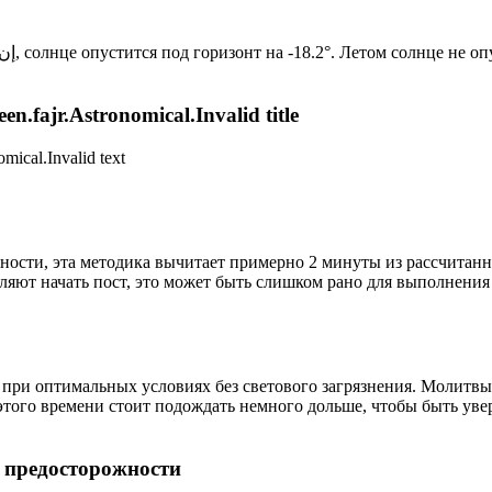
Новый день по солнечному календарю. Сегодня, إن شاء الله, солнце опустится под горизонт на -18.2°. Лето
n.fajr.Astronomical.Invalid title
mical.Invalid text
ности, эта методика вычитает примерно 2 минуты из рассчитанн
ляют начать пост, это может быть слишком рано для выполнения
 при оптимальных условиях без светового загрязнения. Молитвы
этого времени стоит подождать немного дольше, чтобы быть уве
р предосторожности