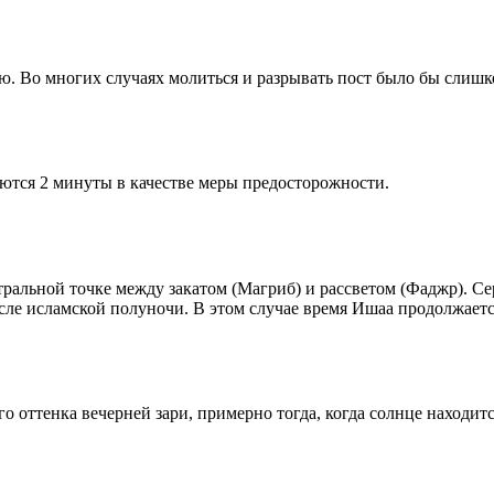
рю. Во многих случаях молиться и разрывать пост было бы слишк
ются 2 минуты в качестве меры предосторожности.
альной точке между закатом (Магриб) и рассветом (Фаджр). Сере
сле исламской полуночи. В этом случае время Ишаа продолжаетс
 оттенка вечерней зари, примерно тогда, когда солнце находитс