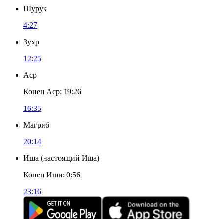
Шурук
4:27
Зухр
12:25
Аср
Конец Аср
:
19:26
16:35
Магриб
20:14
Иша
(
настоящий Иша
)
Конец Иши
:
0:56
23:16