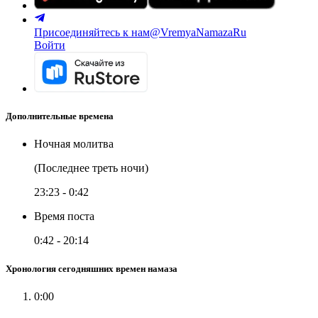
Присоединяйтесь к нам
@VremyaNamazaRu
Войти
Дополнительные времена
Ночная молитва
(Последнее треть ночи)
23:23
-
0:42
Время поста
0:42
-
20:14
Хронология сегодняшних времен намаза
0:00