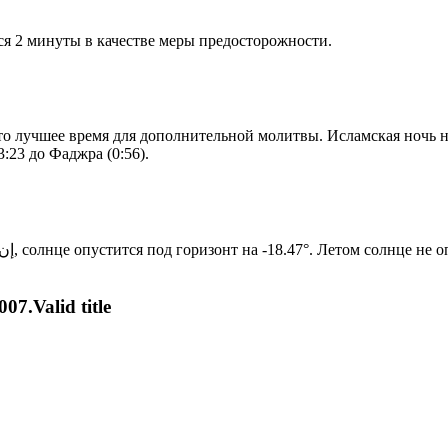
я 2 минуты в качестве меры предосторожности.
то лучшее время для дополнительной молитвы. Исламская ночь на
:23 до Фаджра (0:56).
Новый день по солнечному календарю. Сегодня, إن شاء الله, солнце опустится под горизонт на -18.47°. Лет
07.Valid title