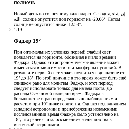
полночь
Новый день по солнечному календарю. Сегодня, إن شاء
الله, солнце опустится под горизонт на -20.06°. Летом
солнце не опустится ниже -12.53°.
1:19
Фаджр 19°
При оптимальных условиях первый слабый свет
появляется на горизонте, обозначая начало времени
Фаджра. Однако это астрономическое явление может
изменяться в зависимости от атмосферных условий. В
результате первый свет может появиться в диапазоне от
19° до 18°. По этой причине в это время может быть ещё
слишком рано для молитвы Фаджр, и этот период
следует использовать только для начала поста. До
распада Османской империи время Фаджра в
большинстве стран определялось по наблюдениям и
расчетам при 19° ниже горизонта. Однако под влиянием
западной астрономии и пренебрежения исламскими
исследованиями время Фаджра было установлено на
18°, что ранее считалось мнением меньшинства в
исламской астрономии.