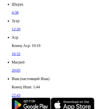
Шурук
4:38
Зухр
12:26
Аср
Конец Аср
:
19:19
16:32
Магриб
20:05
Иша
(
настоящий Иша
)
Конец Иши
:
1:44
22:43