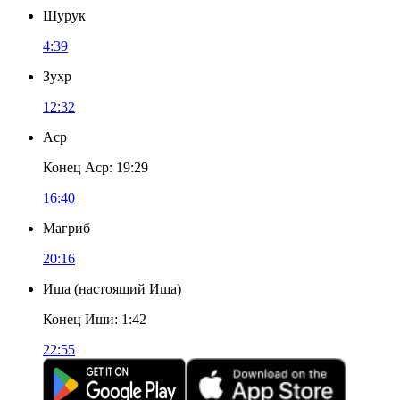
Шурук
4:39
Зухр
12:32
Аср
Конец Аср
:
19:29
16:40
Магриб
20:16
Иша
(
настоящий Иша
)
Конец Иши
:
1:42
22:55