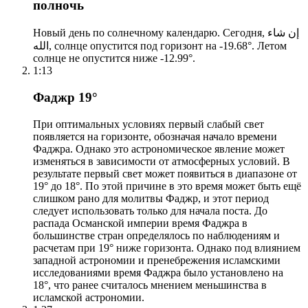
полночь
Новый день по солнечному календарю. Сегодня, إن شاء
الله, солнце опустится под горизонт на -19.68°. Летом
солнце не опустится ниже -12.99°.
1:13
Фаджр 19°
При оптимальных условиях первый слабый свет
появляется на горизонте, обозначая начало времени
Фаджра. Однако это астрономическое явление может
изменяться в зависимости от атмосферных условий. В
результате первый свет может появиться в диапазоне от
19° до 18°. По этой причине в это время может быть ещё
слишком рано для молитвы Фаджр, и этот период
следует использовать только для начала поста. До
распада Османской империи время Фаджра в
большинстве стран определялось по наблюдениям и
расчетам при 19° ниже горизонта. Однако под влиянием
западной астрономии и пренебрежения исламскими
исследованиями время Фаджра было установлено на
18°, что ранее считалось мнением меньшинства в
исламской астрономии.