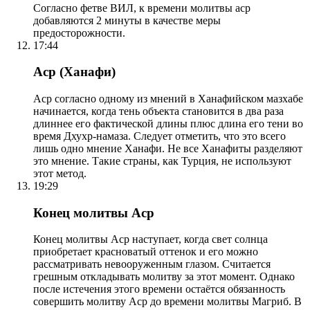
Согласно фетве ВИЛ, к времени молитвы аср
добавляются 2 минуты в качестве меры
предосторожности.
17:44
Аср (Ханафи)
Аср согласно одному из мнений в Ханафийском мазхабе
начинается, когда тень объекта становится в два раза
длиннее его фактической длины плюс длина его тени во
время Дхухр-намаза. Следует отметить, что это всего
лишь одно мнение Ханафи. Не все Ханафиты разделяют
это мнение. Такие страны, как Турция, не используют
этот метод.
19:29
Конец молитвы Аср
Конец молитвы Аср наступает, когда свет солнца
приобретает красноватый оттенок и его можно
рассматривать невооруженным глазом. Считается
грешным откладывать молитву за этот момент. Однако
после истечения этого времени остаётся обязанность
совершить молитву Аср до времени молитвы Магриб. В