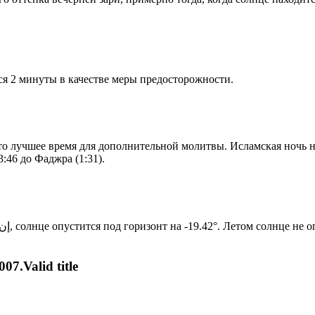
я 2 минуты в качестве меры предосторожности.
то лучшее время для дополнительной молитвы. Исламская ночь на
:46 до Фаджра (1:31).
Новый день по солнечному календарю. Сегодня, إن شاء الله, солнце опустится под горизонт на -19.42°. Ле
07.Valid title