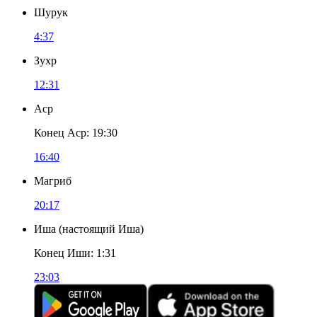
Шурук
4:37
Зухр
12:31
Аср
Конец Аср
:
19:30
16:40
Магриб
20:17
Иша
(
настоящий Иша
)
Конец Иши
:
1:31
23:03