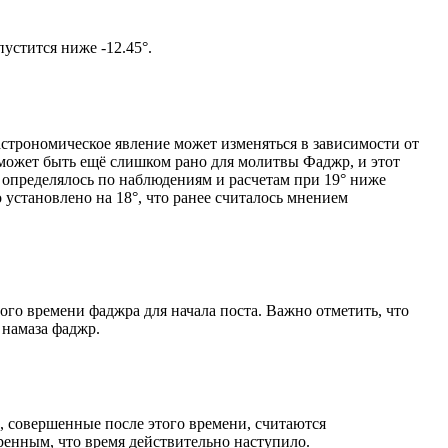
том солнце не опустится ниже -12.45°.
астрономическое явление может изменяться в зависимости от
я может быть ещё слишком рано для молитвы Фаджр, и этот
 определялось по наблюдениям и расчетам при 19° ниже
становлено на 18°, что ранее считалось мнением
ого времени фаджра для начала поста. Важно отметить, что
 намаза фаджр.
, совершенные после этого времени, считаются
ренным, что время действительно наступило.