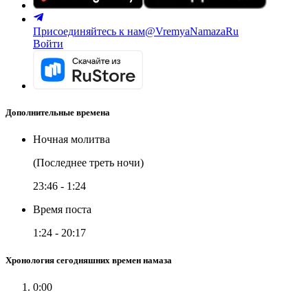
Присоединяйтесь к нам
@VremyaNamazaRu
Войти
Дополнительные времена
Ночная молитва
(Последнее треть ночи)
23:46
-
1:24
Время поста
1:24
-
20:17
Хронология сегодняшних времен намаза
0:00