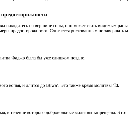
р предосторожности
 вы находитесь на вершине горы, оно может стать видимым рань
меры предосторожности. Считается рискованным не завершать м
олитва Фаджр была бы уже слишком поздно.
го копья, и длится до Istiwāʾ. Это также время молитвы ʿĪd.
емя, в течение которого добровольные молитвы запрещены. Этот 