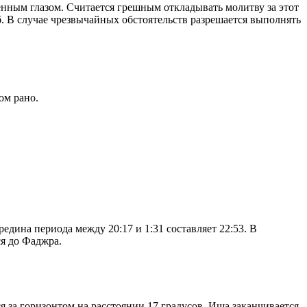
енным глазом. Считается грешным откладывать молитву за этот
. В случае чрезвычайных обстоятельств разрешается выполнять
ом рано.
дина периода между 20:17 и 1:31 составляет 22:53. В
я до Фаджра.
я за горизонтом на расстоянии 17 градусов. Иша заканчивается