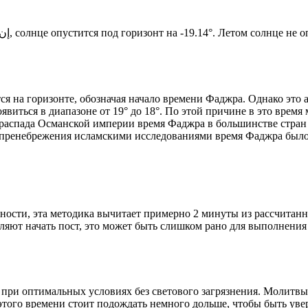
Новый день по солнечному календарю. Сегодня, إن شاء الله, солнце опустится под горизонт на -19.14°. Ле
я на горизонте, обозначая начало времени Фаджра. Однако это 
явиться в диапазоне от 19° до 18°. По этой причине в это врем
До распада Османской империи время Фаджра в большинстве стран
 пренебрежения исламскими исследованиями время Фаджра было у
ности, эта методика вычитает примерно 2 минуты из рассчитанн
ляют начать пост, это может быть слишком рано для выполнения
 при оптимальных условиях без светового загрязнения. Молитвы
этого времени стоит подождать немного дольше, чтобы быть уве