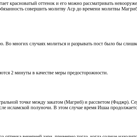
етает красноватый оттенок и его можно рассматривать невооруж
 обязанность совершить молитву Аср до времени молитвы Магриб
рю. Во многих случаях молиться и разрывать пост было бы слишк
ются 2 минуты в качестве меры предосторожности.
альной точке между закатом (Магриб) и рассветом (Фаджр). Сере
сле исламской полуночи. В этом случае время Ишаа продолжаетс
 оттенка вечерней зари, примерно тогда, когда солнце находитс