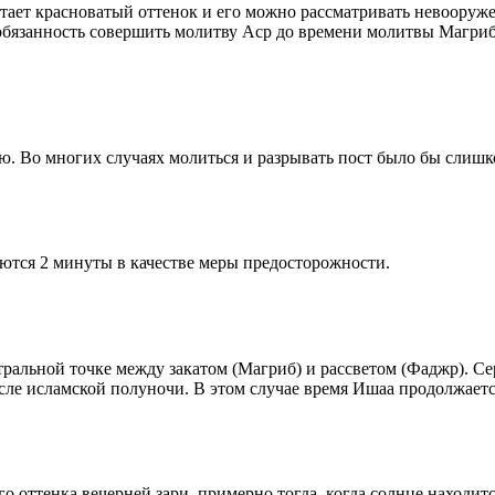
етает красноватый оттенок и его можно рассматривать невооруж
 обязанность совершить молитву Аср до времени молитвы Магриб
рю. Во многих случаях молиться и разрывать пост было бы слишк
ются 2 минуты в качестве меры предосторожности.
альной точке между закатом (Магриб) и рассветом (Фаджр). Сере
сле исламской полуночи. В этом случае время Ишаа продолжаетс
 оттенка вечерней зари, примерно тогда, когда солнце находитс