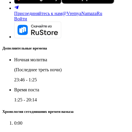
Присоединяйтесь к нам
@VremyaNamazaRu
Войти
Дополнительные времена
Ночная молитва
(Последнее треть ночи)
23:46
-
1:25
Время поста
1:25
-
20:14
Хронология сегодняшних времен намаза
0:00