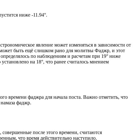
ом солнце не опустится ниже -11.94°.
астрономическое явление может изменяться в зависимости от
я может быть ещё слишком рано для молитвы Фаджр, и этот
 определялось по наблюдениям и расчетам при 19° ниже
становлено на 18°, что ранее считалось мнением
ого времени фаджра для начала поста. Важно отметить, что
 намаза фаджр.
, совершенные после этого времени, считаются
ренным, что время действительно наступило.