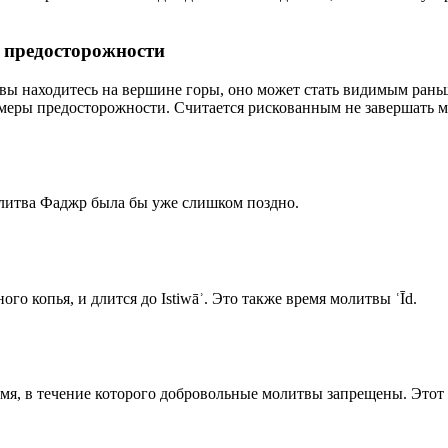
р предосторожности
 вы находитесь на вершине горы, оно может стать видимым рань
меры предосторожности. Считается рискованным не завершать м
олитва Фаджр была бы уже слишком поздно.
го копья, и длится до Istiwāʾ. Это также время молитвы ʿĪd.
емя, в течение которого добровольные молитвы запрещены. Этот 