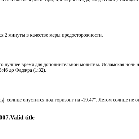
я 2 минуты в качестве меры предосторожности.
то лучшее время для дополнительной молитвы. Исламская ночь на
:46 до Фаджра (1:32).
Новый день по солнечному календарю. Сегодня, إن شاء الله, солнце опустится под горизонт на -19.47°. Лет
07.Valid title