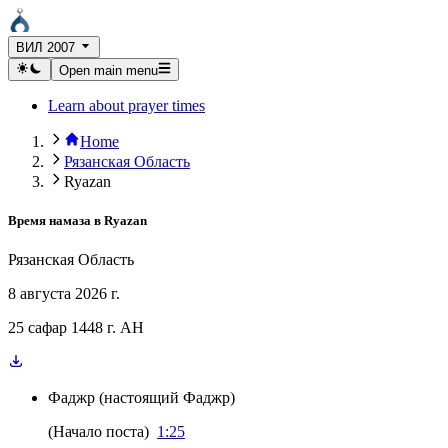
ВИЛ 2007
Open main menu
Learn about prayer times
Home
Рязанская Область
Ryazan
Время намаза в
Ryazan
Рязанская Область
8 августа 2026 г.
25 сафар 1448 г. AH
Фаджр
(
настоящий Фаджр
)
(
Начало поста
)
1:25