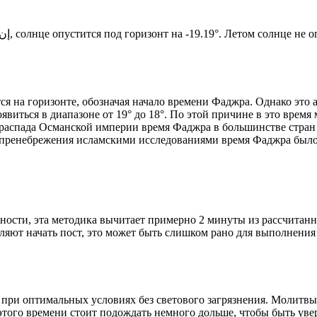
Новый день по солнечному календарю. Сегодня, إن شاء الله, солнце опустится под горизонт на -19.19°. Лет
я на горизонте, обозначая начало времени Фаджра. Однако это 
явиться в диапазоне от 19° до 18°. По этой причине в это врем
До распада Османской империи время Фаджра в большинстве стран
 пренебрежения исламскими исследованиями время Фаджра было у
ности, эта методика вычитает примерно 2 минуты из рассчитанн
ляют начать пост, это может быть слишком рано для выполнения
 при оптимальных условиях без светового загрязнения. Молитвы
этого времени стоит подождать немного дольше, чтобы быть уве