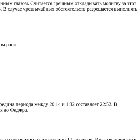
енным глазом. Считается грешным откладывать молитву за этот
. В случае чрезвычайных обстоятельств разрешается выполнять
ом рано.
дина периода между 20:14 и 1:32 составляет 22:52. В
я до Фаджра.
я за горизонтом на расстоянии 17 градусов. Иша заканчивается