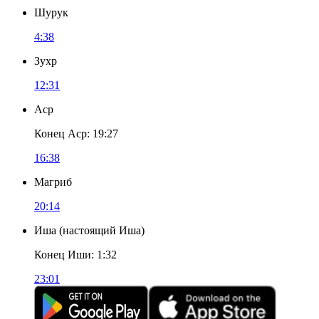
Шурук
4:38
Зухр
12:31
Аср
Конец Аср
:
19:27
16:38
Магриб
20:14
Иша
(
настоящий Иша
)
Конец Иши
:
1:32
23:01