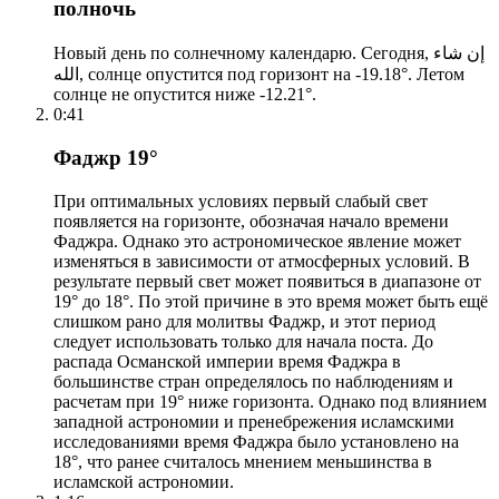
полночь
Новый день по солнечному календарю. Сегодня, إن شاء
الله, солнце опустится под горизонт на -19.18°. Летом
солнце не опустится ниже -12.21°.
0:41
Фаджр 19°
При оптимальных условиях первый слабый свет
появляется на горизонте, обозначая начало времени
Фаджра. Однако это астрономическое явление может
изменяться в зависимости от атмосферных условий. В
результате первый свет может появиться в диапазоне от
19° до 18°. По этой причине в это время может быть ещё
слишком рано для молитвы Фаджр, и этот период
следует использовать только для начала поста. До
распада Османской империи время Фаджра в
большинстве стран определялось по наблюдениям и
расчетам при 19° ниже горизонта. Однако под влиянием
западной астрономии и пренебрежения исламскими
исследованиями время Фаджра было установлено на
18°, что ранее считалось мнением меньшинства в
исламской астрономии.