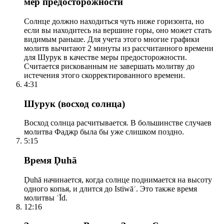
мер предосторожности
Солнце должно находиться чуть ниже горизонта, но
если вы находитесь на вершине горы, оно может стать
видимым раньше. Для учета этого многие графики
молитв вычитают 2 минуты из рассчитанного времени
для Шурук в качестве меры предосторожности.
Считается рискованным не завершать молитву до
истечения этого скорректированного времени.
4:31
Шурук (восход солнца)
Восход солнца расчитывается. В большинстве случаев
молитва Фаджр была бы уже слишком поздно.
5:15
Время Ḍuhā
Ḍuhā начинается, когда солнце поднимается на высоту
одного копья, и длится до Istiwāʾ. Это также время
молитвы ʿĪd.
12:16