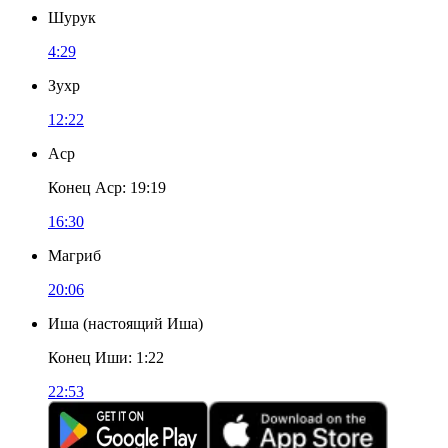
Шурук
4:29
Зухр
12:22
Аср
Конец Аср
:
19:19
16:30
Магриб
20:06
Иша
(
настоящий Иша
)
Конец Иши
:
1:22
22:53