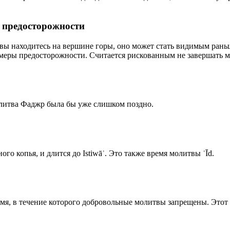
р предосторожности
 вы находитесь на вершине горы, оно может стать видимым рань
меры предосторожности. Считается рискованным не завершать м
олитва Фаджр была бы уже слишком поздно.
го копья, и длится до Istiwāʾ. Это также время молитвы ʿĪd.
емя, в течение которого добровольные молитвы запрещены. Этот 