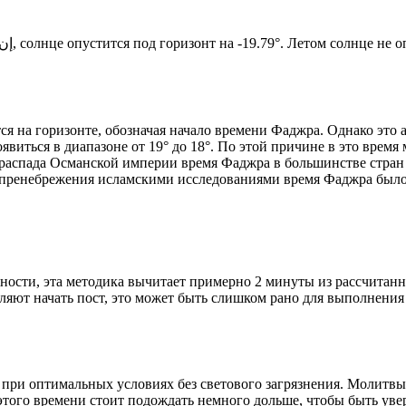
Новый день по солнечному календарю. Сегодня, إن شاء الله, солнце опустится под горизонт на -19.79°. Ле
я на горизонте, обозначая начало времени Фаджра. Однако это 
явиться в диапазоне от 19° до 18°. По этой причине в это врем
До распада Османской империи время Фаджра в большинстве стран
 пренебрежения исламскими исследованиями время Фаджра было у
ности, эта методика вычитает примерно 2 минуты из рассчитанн
ляют начать пост, это может быть слишком рано для выполнения
 при оптимальных условиях без светового загрязнения. Молитвы
этого времени стоит подождать немного дольше, чтобы быть уве