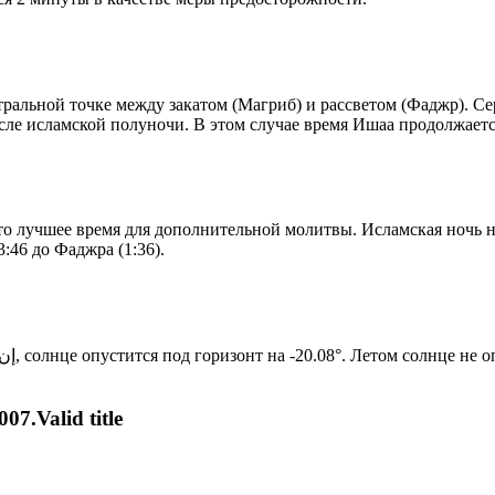
альной точке между закатом (Магриб) и рассветом (Фаджр). Сере
сле исламской полуночи. В этом случае время Ишаа продолжаетс
то лучшее время для дополнительной молитвы. Исламская ночь на
:46 до Фаджра (1:36).
Новый день по солнечному календарю. Сегодня, إن شاء الله, солнце опустится под горизонт на -20.08°. Ле
07.Valid title