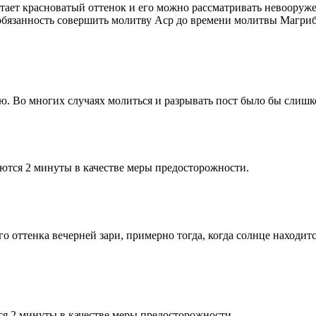
етает красноватый оттенок и его можно рассматривать невооруж
 обязанность совершить молитву Аср до времени молитвы Магриб
рю. Во многих случаях молиться и разрывать пост было бы слишк
ются 2 минуты в качестве меры предосторожности.
 оттенка вечерней зари, примерно тогда, когда солнце находитс
я 2 минуты в качестве меры предосторожности.