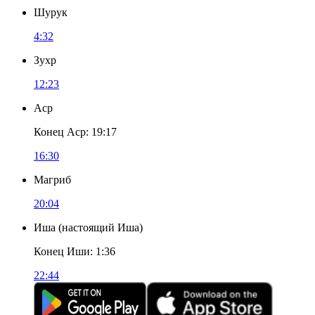
Шурук
4:32
Зухр
12:23
Аср
Конец Аср
:
19:17
16:30
Магриб
20:04
Иша
(
настоящий Иша
)
Конец Иши
:
1:36
22:44