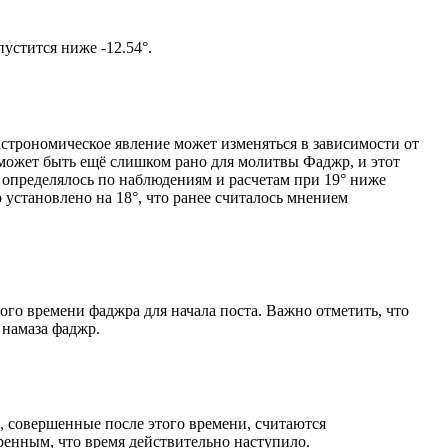
том солнце не опустится ниже -12.54°.
астрономическое явление может изменяться в зависимости от
я может быть ещё слишком рано для молитвы Фаджр, и этот
 определялось по наблюдениям и расчетам при 19° ниже
становлено на 18°, что ранее считалось мнением
ого времени фаджра для начала поста. Важно отметить, что
 намаза фаджр.
, совершенные после этого времени, считаются
ренным, что время действительно наступило.