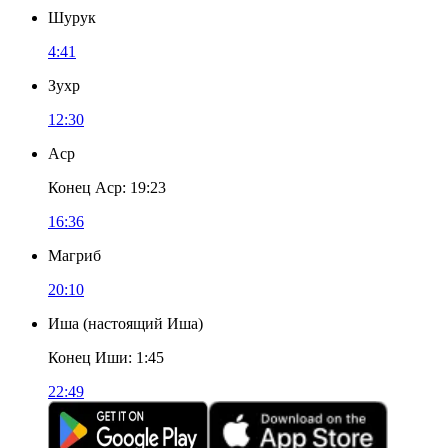
Шурук
4:41
Зухр
12:30
Аср
Конец Аср
:
19:23
16:36
Магриб
20:10
Иша
(
настоящий Иша
)
Конец Иши
:
1:45
22:49