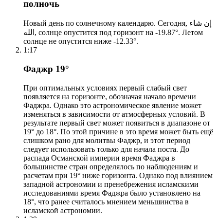
полночь
Новый день по солнечному календарю. Сегодня, إن شاء
الله, солнце опустится под горизонт на -19.87°. Летом
солнце не опустится ниже -12.33°.
1:17
Фаджр 19°
При оптимальных условиях первый слабый свет
появляется на горизонте, обозначая начало времени
Фаджра. Однако это астрономическое явление может
изменяться в зависимости от атмосферных условий. В
результате первый свет может появиться в диапазоне от
19° до 18°. По этой причине в это время может быть ещё
слишком рано для молитвы Фаджр, и этот период
следует использовать только для начала поста. До
распада Османской империи время Фаджра в
большинстве стран определялось по наблюдениям и
расчетам при 19° ниже горизонта. Однако под влиянием
западной астрономии и пренебрежения исламскими
исследованиями время Фаджра было установлено на
18°, что ранее считалось мнением меньшинства в
исламской астрономии.