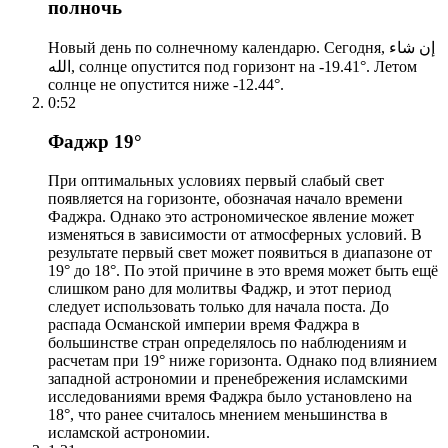
полночь
Новый день по солнечному календарю. Сегодня, إن شاء
الله, солнце опустится под горизонт на -19.41°. Летом
солнце не опустится ниже -12.44°.
0:52
Фаджр 19°
При оптимальных условиях первый слабый свет
появляется на горизонте, обозначая начало времени
Фаджра. Однако это астрономическое явление может
изменяться в зависимости от атмосферных условий. В
результате первый свет может появиться в диапазоне от
19° до 18°. По этой причине в это время может быть ещё
слишком рано для молитвы Фаджр, и этот период
следует использовать только для начала поста. До
распада Османской империи время Фаджра в
большинстве стран определялось по наблюдениям и
расчетам при 19° ниже горизонта. Однако под влиянием
западной астрономии и пренебрежения исламскими
исследованиями время Фаджра было установлено на
18°, что ранее считалось мнением меньшинства в
исламской астрономии.