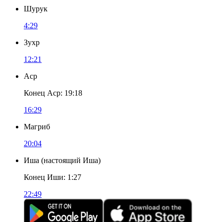
Шурук
4:29
Зухр
12:21
Аср
Конец Аср
:
19:18
16:29
Магриб
20:04
Иша
(
настоящий Иша
)
Конец Иши
:
1:27
22:49