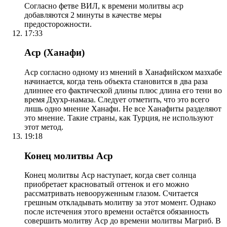
Согласно фетве ВИЛ, к времени молитвы аср
добавляются 2 минуты в качестве меры
предосторожности.
17:33
Аср (Ханафи)
Аср согласно одному из мнений в Ханафийском мазхабе
начинается, когда тень объекта становится в два раза
длиннее его фактической длины плюс длина его тени во
время Дхухр-намаза. Следует отметить, что это всего
лишь одно мнение Ханафи. Не все Ханафиты разделяют
это мнение. Такие страны, как Турция, не используют
этот метод.
19:18
Конец молитвы Аср
Конец молитвы Аср наступает, когда свет солнца
приобретает красноватый оттенок и его можно
рассматривать невооруженным глазом. Считается
грешным откладывать молитву за этот момент. Однако
после истечения этого времени остаётся обязанность
совершить молитву Аср до времени молитвы Магриб. В