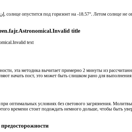
Новый день по солнечному календарю. Сегодня, إن شاء الله, солнце опустится под горизонт на -18.57°. Лет
n.fajr.Astronomical.Invalid title
mical.Invalid text
ности, эта методика вычитает примерно 2 минуты из рассчитанн
ляют начать пост, это может быть слишком рано для выполнения
 при оптимальных условиях без светового загрязнения. Молитвы
этого времени стоит подождать немного дольше, чтобы быть уве
р предосторожности