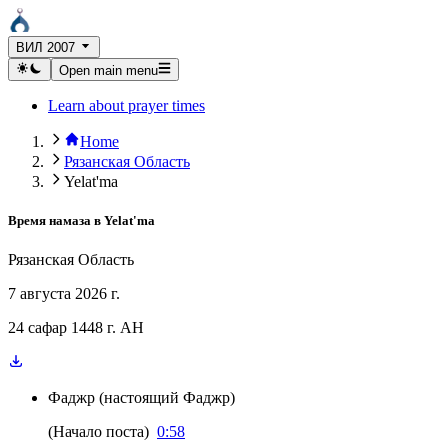
ВИЛ 2007
Open main menu
Learn about prayer times
Home
Рязанская Область
Yelat'ma
Время намаза в
Yelat'ma
Рязанская Область
7 августа 2026 г.
24 сафар 1448 г. AH
Фаджр
(
настоящий Фаджр
)
(
Начало поста
)
0:58