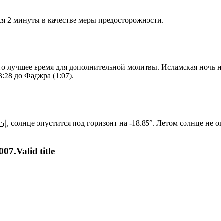
я 2 минуты в качестве меры предосторожности.
то лучшее время для дополнительной молитвы. Исламская ночь на
:28 до Фаджра (1:07).
Новый день по солнечному календарю. Сегодня, إن شاء الله, солнце опустится под горизонт на -18.85°. Лет
07.Valid title