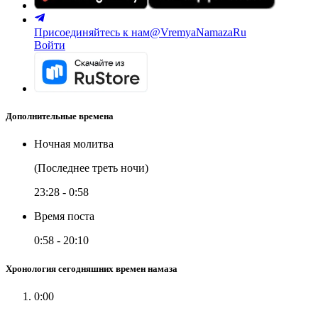
Присоединяйтесь к нам
@VremyaNamazaRu
Войти
Дополнительные времена
Ночная молитва
(Последнее треть ночи)
23:28
-
0:58
Время поста
0:58
-
20:10
Хронология сегодняшних времен намаза
0:00