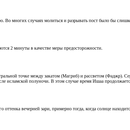
рю. Во многих случаях молиться и разрывать пост было бы слишк
ются 2 минуты в качестве меры предосторожности.
альной точке между закатом (Магриб) и рассветом (Фаджр). Сере
сле исламской полуночи. В этом случае время Ишаа продолжаетс
 оттенка вечерней зари, примерно тогда, когда солнце находитс