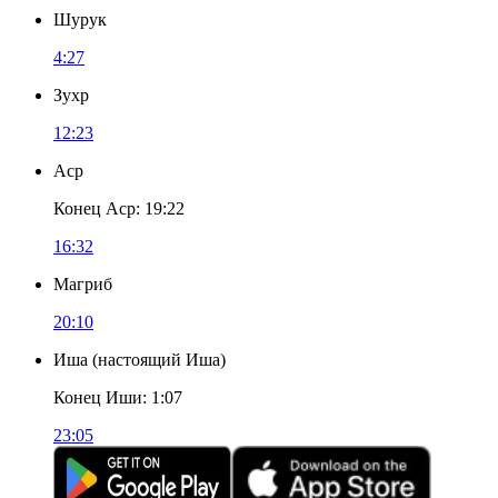
Шурук
4:27
Зухр
12:23
Аср
Конец Аср
:
19:22
16:32
Магриб
20:10
Иша
(
настоящий Иша
)
Конец Иши
:
1:07
23:05