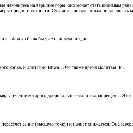
 вы находитесь на вершине горы, оно может стать видимым рань
меры предосторожности. Считается рискованным не завершать м
олитва Фаджр была бы уже слишком поздно.
го копья, и длится до Istiwāʾ. Это также время молитвы ʿĪd.
емя, в течение которого добровольные молитвы запрещены. Этот 
к пересечет зенит (высшую точку) и начнет снижаться. Она заве