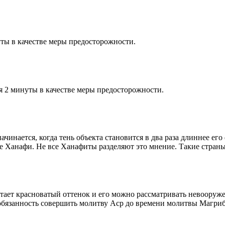
ты в качестве меры предосторожности.
я 2 минуты в качестве меры предосторожности.
чинается, когда тень объекта становится в два раза длиннее ег
ие Ханафи. Не все Ханафиты разделяют это мнение. Такие страны,
етает красноватый оттенок и его можно рассматривать невооруж
 обязанность совершить молитву Аср до времени молитвы Магриб