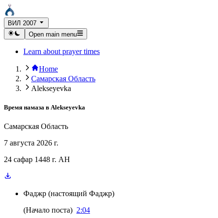
ВИЛ 2007
Open main menu
Learn about prayer times
Home
Самарская Область
Alekseyevka
Время намаза в
Alekseyevka
Самарская Область
7 августа 2026 г.
24 сафар 1448 г. AH
Фаджр
(
настоящий Фаджр
)
(
Начало поста
)
2:04