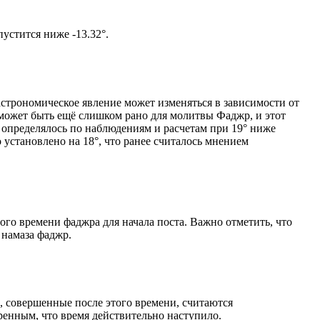
том солнце не опустится ниже -13.32°.
астрономическое явление может изменяться в зависимости от
я может быть ещё слишком рано для молитвы Фаджр, и этот
 определялось по наблюдениям и расчетам при 19° ниже
становлено на 18°, что ранее считалось мнением
ого времени фаджра для начала поста. Важно отметить, что
 намаза фаджр.
, совершенные после этого времени, считаются
ренным, что время действительно наступило.