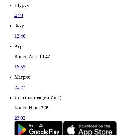
Шурук
4:59
Зухр
12:48
Аср
Конец Аср
:
19:42
16:55
Магриб
20:27
Иша
(
настоящий Иша
)
Конец Иши
:
2:09
23:02