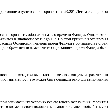
Новый день по солнечному календарю. Сегодня, إن شاء الله, солнце опустится под горизонт на -20.28°. Ле
я на горизонте, обозначая начало времени Фаджра. Однако это 
явиться в диапазоне от 19° до 18°. По этой причине в это врем
До распада Османской империи время Фаджра в большинстве стран
 пренебрежения исламскими исследованиями время Фаджра было у
ности, эта методика вычитает примерно 2 минуты из рассчитанн
ляют начать пост, это может быть слишком рано для выполнения
 при оптимальных условиях без светового загрязнения. Молитвы
этого времени стоит подождать немного дольше, чтобы быть уве