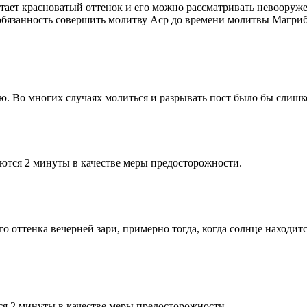
етает красноватый оттенок и его можно рассматривать невооруж
 обязанность совершить молитву Аср до времени молитвы Магриб
рю. Во многих случаях молиться и разрывать пост было бы слишк
ются 2 минуты в качестве меры предосторожности.
 оттенка вечерней зари, примерно тогда, когда солнце находитс
я 2 минуты в качестве меры предосторожности.