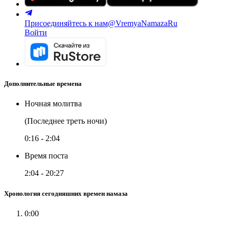
Присоединяйтесь к нам
@VremyaNamazaRu
Войти
Дополнительные времена
Ночная молитва
(Последнее треть ночи)
0:16
-
2:04
Время поста
2:04
-
20:27
Хронология сегодняшних времен намаза
0:00