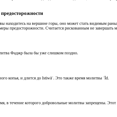
р предосторожности
 вы находитесь на вершине горы, оно может стать видимым рань
меры предосторожности. Считается рискованным не завершать м
олитва Фаджр была бы уже слишком поздно.
го копья, и длится до Istiwāʾ. Это также время молитвы ʿĪd.
емя, в течение которого добровольные молитвы запрещены. Этот 