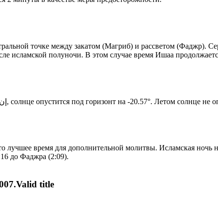
альной точке между закатом (Магриб) и рассветом (Фаджр). Сере
сле исламской полуночи. В этом случае время Ишаа продолжаетс
Новый день по солнечному календарю. Сегодня, إن شاء الله, солнце опустится под горизонт на -20.57°. Ле
то лучшее время для дополнительной молитвы. Исламская ночь на
16 до Фаджра (2:09).
07.Valid title