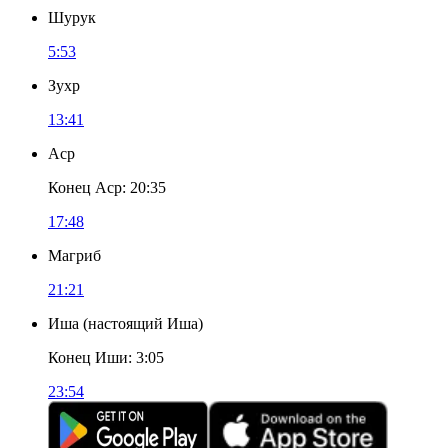
Шурук
5:53
Зухр
13:41
Аср
Конец Аср
:
20:35
17:48
Магриб
21:21
Иша
(
настоящий Иша
)
Конец Иши
:
3:05
23:54