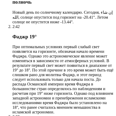
полночь
Новый день по солнечному календарю. Сегодня, إن شاء
الله, солнце опустится под горизонт на -20.41°. Летом
солнце не опустится ниже -13.44°.
2:42
Фаджр 19°
При оптимальных условиях первый слабый свет
появляется на горизонте, обозначая начало времени
Фаджра. Однако это астрономическое явление может
изменяться в зависимости от атмосферных условий. В
результате первый свет может появиться в диапазоне от
19° до 18°. По этой причине в это время может быть ещё
слишком рано для молитвы Фаджр, и этот период
следует использовать только для начала поста. До
распада Османской империи время Фаджра в
большинстве стран определялось по наблюдениям и
расчетам при 19° ниже горизонта. Однако под влиянием
западной астрономии и пренебрежения исламскими
исследованиями время Фаджра было установлено на
18°, что ранее считалось мнением меньшинства в
исламской астрономии.