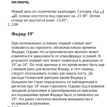
полночь
Новый день по солнечному календарю. Сегодня, إن شاء
الله, солнце опустится под горизонт на -21.38°. Летом
солнце не опустится ниже -13.85°.
2:09
Фаджр 19°
При оптимальных условиях первый слабый свет
появляется на горизонте, обозначая начало времени
Фаджра. Однако это астрономическое явление может
изменяться в зависимости от атмосферных условий. В
результате первый свет может появиться в диапазоне от
19° до 18°. По этой причине в это время может быть ещё
слишком рано для молитвы Фаджр, и этот период
следует использовать только для начала поста. До
распада Османской империи время Фаджра в
большинстве стран определялось по наблюдениям и
расчетам при 19° ниже горизонта. Однако под влиянием
западной астрономии и пренебрежения исламскими
исследованиями время Фаджра было установлено на
18°, что ранее считалось мнением меньшинства в
исламской астрономии.