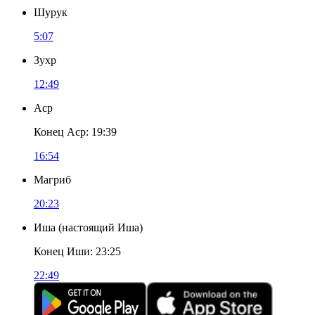
Шурук
5:07
Зухр
12:49
Аср
Конец Аср
:
19:39
16:54
Магриб
20:23
Иша
(
настоящий Иша
)
Конец Иши
:
23:25
22:49