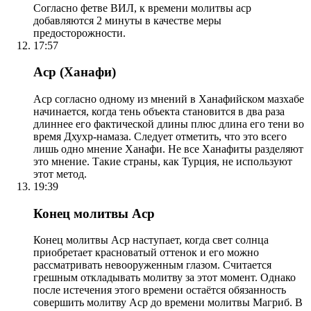
Согласно фетве ВИЛ, к времени молитвы аср
добавляются 2 минуты в качестве меры
предосторожности.
17:57
Аср (Ханафи)
Аср согласно одному из мнений в Ханафийском мазхабе
начинается, когда тень объекта становится в два раза
длиннее его фактической длины плюс длина его тени во
время Дхухр-намаза. Следует отметить, что это всего
лишь одно мнение Ханафи. Не все Ханафиты разделяют
это мнение. Такие страны, как Турция, не используют
этот метод.
19:39
Конец молитвы Аср
Конец молитвы Аср наступает, когда свет солнца
приобретает красноватый оттенок и его можно
рассматривать невооруженным глазом. Считается
грешным откладывать молитву за этот момент. Однако
после истечения этого времени остаётся обязанность
совершить молитву Аср до времени молитвы Магриб. В