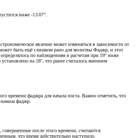
том солнце не опустится ниже -13.07°.
астрономическое явление может изменяться в зависимости от
я может быть ещё слишком рано для молитвы Фаджр, и этот
 определялось по наблюдениям и расчетам при 19° ниже
становлено на 18°, что ранее считалось мнением
ого времени фаджра для начала поста. Важно отметить, что
 намаза фаджр.
, совершенные после этого времени, считаются
ренным, что время действительно наступило.