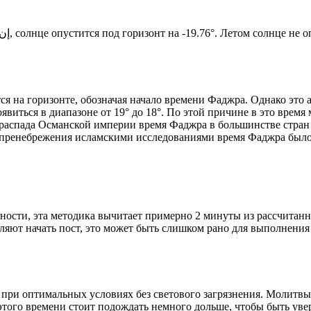
Новый день по солнечному календарю. Сегодня, إن شاء الله, солнце опустится под горизонт на -19.76°. Ле
я на горизонте, обозначая начало времени Фаджра. Однако это 
явиться в диапазоне от 19° до 18°. По этой причине в это врем
До распада Османской империи время Фаджра в большинстве стран
 пренебрежения исламскими исследованиями время Фаджра было у
ности, эта методика вычитает примерно 2 минуты из рассчитанн
ляют начать пост, это может быть слишком рано для выполнения
 при оптимальных условиях без светового загрязнения. Молитвы
этого времени стоит подождать немного дольше, чтобы быть уве