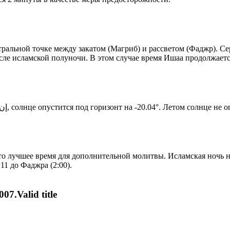
альной точке между закатом (Магриб) и рассветом (Фаджр). Сере
сле исламской полуночи. В этом случае время Ишаа продолжаетс
Новый день по солнечному календарю. Сегодня, إن شاء الله, солнце опустится под горизонт на -20.04°. Ле
то лучшее время для дополнительной молитвы. Исламская ночь на
11 до Фаджра (2:00).
07.Valid title