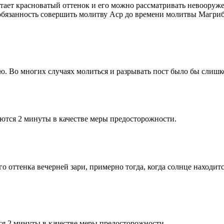
етает красноватый оттенок и его можно рассматривать невооруж
 обязанность совершить молитву Аср до времени молитвы Магриб
рю. Во многих случаях молиться и разрывать пост было бы слишк
ются 2 минуты в качестве меры предосторожности.
 оттенка вечерней зари, примерно тогда, когда солнце находитс
я 2 минуты в качестве меры предосторожности.