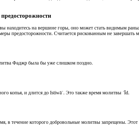
р предосторожности
 вы находитесь на вершине горы, оно может стать видимым рань
меры предосторожности. Считается рискованным не завершать м
олитва Фаджр была бы уже слишком поздно.
го копья, и длится до Istiwāʾ. Это также время молитвы ʿĪd.
емя, в течение которого добровольные молитвы запрещены. Этот 