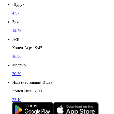
Шурук
4:57
Зухр
12:48
Аср
Конец Аср
:
19:45
16:56
Магриб
20:30
Иша
(
настоящий Иша
)
Конец Иши
:
2:00
23:10