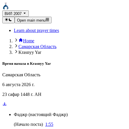
ВИЛ 2007
Open main menu
Learn about prayer times
Home
Самарская Область
Krasnyy Yar
Время намаза в
Krasnyy Yar
Самарская Область
6 августа 2026 г.
23 сафар 1448 г. AH
Фаджр
(
настоящий Фаджр
)
(
Начало поста
)
1:55