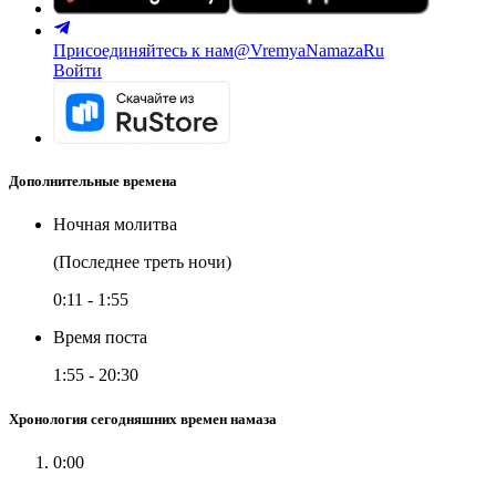
Присоединяйтесь к нам
@VremyaNamazaRu
Войти
Дополнительные времена
Ночная молитва
(Последнее треть ночи)
0:11
-
1:55
Время поста
1:55
-
20:30
Хронология сегодняшних времен намаза
0:00