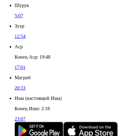
Шурук
5:07
Зухр
12:54
Аср
Конец Аср
:
19:48
17:01
Магриб
20:33
Иша
(
настоящий Иша
)
Конец Иши
:
2:18
23:07