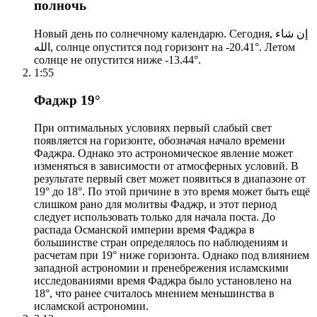
полночь
Новый день по солнечному календарю. Сегодня, إن شاء
الله, солнце опустится под горизонт на -20.41°. Летом
солнце не опустится ниже -13.44°.
1:55
Фаджр 19°
При оптимальных условиях первый слабый свет
появляется на горизонте, обозначая начало времени
Фаджра. Однако это астрономическое явление может
изменяться в зависимости от атмосферных условий. В
результате первый свет может появиться в диапазоне от
19° до 18°. По этой причине в это время может быть ещё
слишком рано для молитвы Фаджр, и этот период
следует использовать только для начала поста. До
распада Османской империи время Фаджра в
большинстве стран определялось по наблюдениям и
расчетам при 19° ниже горизонта. Однако под влиянием
западной астрономии и пренебрежения исламскими
исследованиями время Фаджра было установлено на
18°, что ранее считалось мнением меньшинства в
исламской астрономии.