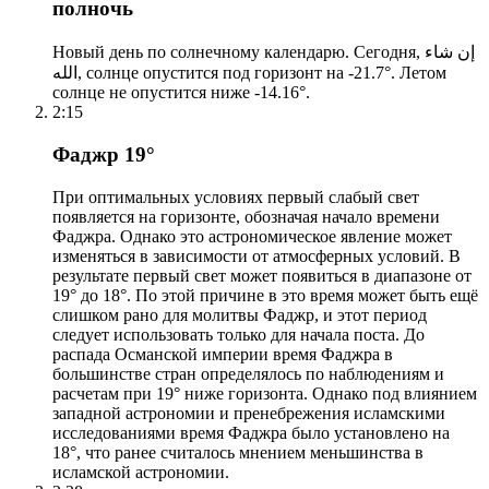
полночь
Новый день по солнечному календарю. Сегодня, إن شاء
الله, солнце опустится под горизонт на -21.7°. Летом
солнце не опустится ниже -14.16°.
2:15
Фаджр 19°
При оптимальных условиях первый слабый свет
появляется на горизонте, обозначая начало времени
Фаджра. Однако это астрономическое явление может
изменяться в зависимости от атмосферных условий. В
результате первый свет может появиться в диапазоне от
19° до 18°. По этой причине в это время может быть ещё
слишком рано для молитвы Фаджр, и этот период
следует использовать только для начала поста. До
распада Османской империи время Фаджра в
большинстве стран определялось по наблюдениям и
расчетам при 19° ниже горизонта. Однако под влиянием
западной астрономии и пренебрежения исламскими
исследованиями время Фаджра было установлено на
18°, что ранее считалось мнением меньшинства в
исламской астрономии.