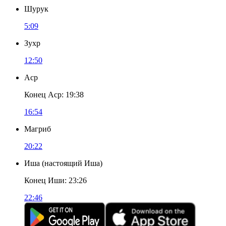
Шурук
5:09
Зухр
12:50
Аср
Конец Аср
:
19:38
16:54
Магриб
20:22
Иша
(
настоящий Иша
)
Конец Иши
:
23:26
22:46