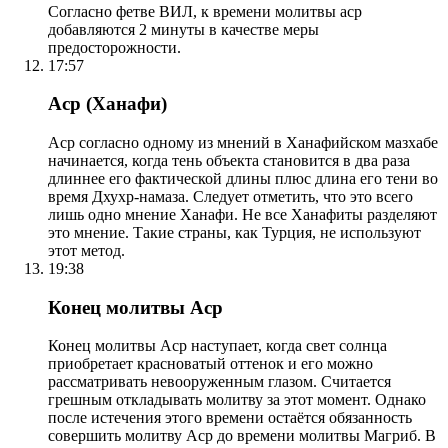
Согласно фетве ВИЛ, к времени молитвы аср
добавляются 2 минуты в качестве меры
предосторожности.
17:57
Аср (Ханафи)
Аср согласно одному из мнений в Ханафийском мазхабе
начинается, когда тень объекта становится в два раза
длиннее его фактической длины плюс длина его тени во
время Дхухр-намаза. Следует отметить, что это всего
лишь одно мнение Ханафи. Не все Ханафиты разделяют
это мнение. Такие страны, как Турция, не используют
этот метод.
19:38
Конец молитвы Аср
Конец молитвы Аср наступает, когда свет солнца
приобретает красноватый оттенок и его можно
рассматривать невооруженным глазом. Считается
грешным откладывать молитву за этот момент. Однако
после истечения этого времени остаётся обязанность
совершить молитву Аср до времени молитвы Магриб. В