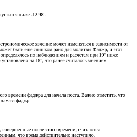
том солнце не опустится ниже -12.98°.
астрономическое явление может изменяться в зависимости от
я может быть ещё слишком рано для молитвы Фаджр, и этот
 определялось по наблюдениям и расчетам при 19° ниже
становлено на 18°, что ранее считалось мнением
ого времени фаджра для начала поста. Важно отметить, что
 намаза фаджр.
, совершенные после этого времени, считаются
ренным, что время действительно наступило.