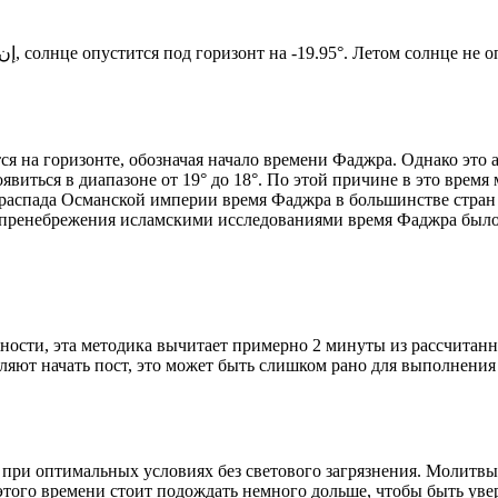
Новый день по солнечному календарю. Сегодня, إن شاء الله, солнце опустится под горизонт на -19.95°. Ле
я на горизонте, обозначая начало времени Фаджра. Однако это 
явиться в диапазоне от 19° до 18°. По этой причине в это врем
До распада Османской империи время Фаджра в большинстве стран
 пренебрежения исламскими исследованиями время Фаджра было у
ности, эта методика вычитает примерно 2 минуты из рассчитанн
ляют начать пост, это может быть слишком рано для выполнения
 при оптимальных условиях без светового загрязнения. Молитвы
этого времени стоит подождать немного дольше, чтобы быть уве