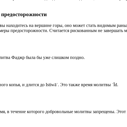
р предосторожности
 вы находитесь на вершине горы, оно может стать видимым рань
меры предосторожности. Считается рискованным не завершать м
олитва Фаджр была бы уже слишком поздно.
го копья, и длится до Istiwāʾ. Это также время молитвы ʿĪd.
емя, в течение которого добровольные молитвы запрещены. Этот 