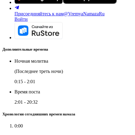
Присоединяйтесь к нам
@VremyaNamazaRu
Войти
Дополнительные времена
Ночная молитва
(Последнее треть ночи)
0:15
-
2:01
Время поста
2:01
-
20:32
Хронология сегодняшних времен намаза
0:00