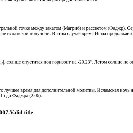
альной точке между закатом (Магриб) и рассветом (Фаджр). Сере
сле исламской полуночи. В этом случае время Ишаа продолжаетс
Новый день по солнечному календарю. Сегодня, إن شاء الله, солнце опустится под горизонт на -20.23°. Ле
то лучшее время для дополнительной молитвы. Исламская ночь на
15 до Фаджра (2:06).
07.Valid title