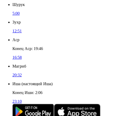
Шурук
5:00
Зухр
12:51
Аср
Конец Аср
:
19:46
16:58
Магриб
20:32
Иша
(
настоящий Иша
)
Конец Иши
:
2:06
23:10