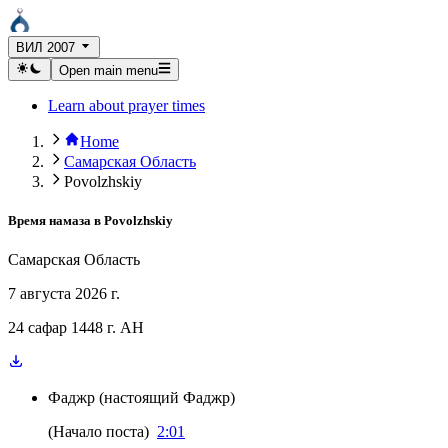
ВИЛ 2007
Open main menu
Learn about prayer times
Home
Самарская Область
Povolzhskiy
Время намаза в
Povolzhskiy
Самарская Область
7 августа 2026 г.
24 сафар 1448 г. AH
Фаджр
(
настоящий Фаджр
)
(
Начало поста
)
2:01