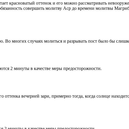
етает красноватый оттенок и его можно рассматривать невооруж
 обязанность совершить молитву Аср до времени молитвы Магриб
рю. Во многих случаях молиться и разрывать пост было бы слишк
ются 2 минуты в качестве меры предосторожности.
 оттенка вечерней зари, примерно тогда, когда солнце находитс
я 2 минуты в качестве меры предосторожности.