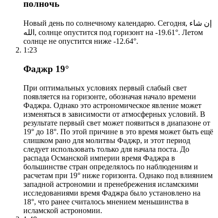
полночь
Новый день по солнечному календарю. Сегодня, إن شاء
الله, солнце опустится под горизонт на -19.61°. Летом
солнце не опустится ниже -12.64°.
1:23
Фаджр 19°
При оптимальных условиях первый слабый свет
появляется на горизонте, обозначая начало времени
Фаджра. Однако это астрономическое явление может
изменяться в зависимости от атмосферных условий. В
результате первый свет может появиться в диапазоне от
19° до 18°. По этой причине в это время может быть ещё
слишком рано для молитвы Фаджр, и этот период
следует использовать только для начала поста. До
распада Османской империи время Фаджра в
большинстве стран определялось по наблюдениям и
расчетам при 19° ниже горизонта. Однако под влиянием
западной астрономии и пренебрежения исламскими
исследованиями время Фаджра было установлено на
18°, что ранее считалось мнением меньшинства в
исламской астрономии.