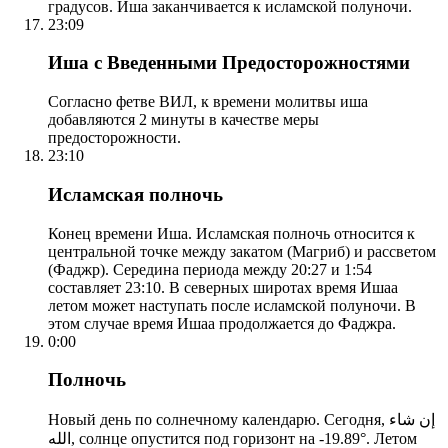
градусов. Иша заканчивается к исламской полуночи.
23:09
Иша с Введенными Предосторожностями
Согласно фетве ВИЛ, к времени молитвы иша
добавляются 2 минуты в качестве меры
предосторожности.
23:10
Исламская полночь
Конец времени Иша. Исламская полночь относится к
центральной точке между закатом (Магриб) и рассветом
(Фаджр). Середина периода между 20:27 и 1:54
составляет 23:10. В северных широтах время Ишаа
летом может наступать после исламской полуночи. В
этом случае время Ишаа продолжается до Фаджра.
0:00
Полночь
Новый день по солнечному календарю. Сегодня, إن شاء
الله, солнце опустится под горизонт на -19.89°. Летом