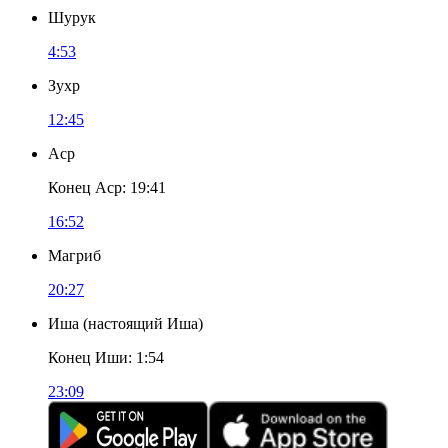
Шурук
4:53
Зухр
12:45
Аср
Конец Аср
:
19:41
16:52
Магриб
20:27
Иша
(
настоящий Иша
)
Конец Иши
:
1:54
23:09