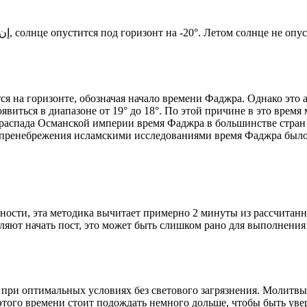
Новый день по солнечному календарю. Сегодня, إن شاء الله, солнце опустится под горизонт на -20°. Летом с
я на горизонте, обозначая начало времени Фаджра. Однако это 
явиться в диапазоне от 19° до 18°. По этой причине в это врем
До распада Османской империи время Фаджра в большинстве стран
 пренебрежения исламскими исследованиями время Фаджра было у
ности, эта методика вычитает примерно 2 минуты из рассчитанн
ляют начать пост, это может быть слишком рано для выполнения
 при оптимальных условиях без светового загрязнения. Молитвы
этого времени стоит подождать немного дольше, чтобы быть уве