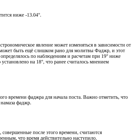
олнце не опустится ниже -13.04°.
астрономическое явление может изменяться в зависимости от
я может быть ещё слишком рано для молитвы Фаджр, и этот
 определялось по наблюдениям и расчетам при 19° ниже
становлено на 18°, что ранее считалось мнением
ого времени фаджра для начала поста. Важно отметить, что
 намаза фаджр.
, совершенные после этого времени, считаются
ренным, что время действительно наступило.