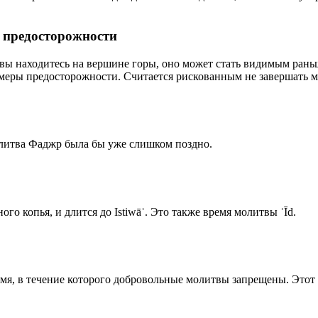
р предосторожности
 вы находитесь на вершине горы, оно может стать видимым рань
меры предосторожности. Считается рискованным не завершать м
олитва Фаджр была бы уже слишком поздно.
го копья, и длится до Istiwāʾ. Это также время молитвы ʿĪd.
емя, в течение которого добровольные молитвы запрещены. Этот 