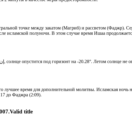
альной точке между закатом (Магриб) и рассветом (Фаджр). Сере
сле исламской полуночи. В этом случае время Ишаа продолжаетс
Новый день по солнечному календарю. Сегодня, إن شاء الله, солнце опустится под горизонт на -20.28°. Ле
то лучшее время для дополнительной молитвы. Исламская ночь на
17 до Фаджра (2:09).
07.Valid title