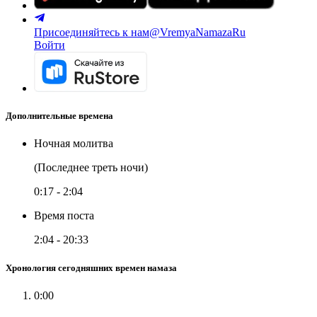
Присоединяйтесь к нам
@VremyaNamazaRu
Войти
Дополнительные времена
Ночная молитва
(Последнее треть ночи)
0:17
-
2:04
Время поста
2:04
-
20:33
Хронология сегодняшних времен намаза
0:00