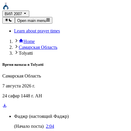
ВИЛ 2007
Open main menu
Learn about prayer times
Home
Самарская Область
Tolyatti
Время намаза в
Tolyatti
Самарская Область
7 августа 2026 г.
24 сафар 1448 г. AH
Фаджр
(
настоящий Фаджр
)
(
Начало поста
)
2:04