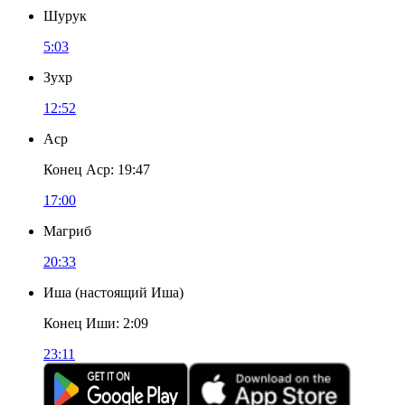
Шурук
5:03
Зухр
12:52
Аср
Конец Аср
:
19:47
17:00
Магриб
20:33
Иша
(
настоящий Иша
)
Конец Иши
:
2:09
23:11