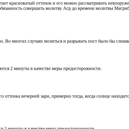
етает красноватый оттенок и его можно рассматривать невооруж
 обязанность совершить молитву Аср до времени молитвы Магриб
рю. Во многих случаях молиться и разрывать пост было бы слишк
ются 2 минуты в качестве меры предосторожности.
 оттенка вечерней зари, примерно тогда, когда солнце находитс
я 2 минуты в качестве меры предосторожности.