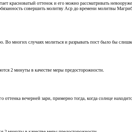
етает красноватый оттенок и его можно рассматривать невооруж
 обязанность совершить молитву Аср до времени молитвы Магриб
рю. Во многих случаях молиться и разрывать пост было бы слишк
ются 2 минуты в качестве меры предосторожности.
 оттенка вечерней зари, примерно тогда, когда солнце находитс
я 2 минуты в качестве меры предосторожности.