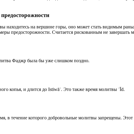
р предосторожности
 вы находитесь на вершине горы, оно может стать видимым рань
меры предосторожности. Считается рискованным не завершать м
олитва Фаджр была бы уже слишком поздно.
го копья, и длится до Istiwāʾ. Это также время молитвы ʿĪd.
емя, в течение которого добровольные молитвы запрещены. Этот 