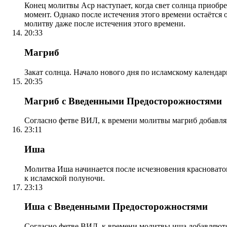
Конец молитвы Аср наступает, когда свет солнца приобр
момент. Однако после истечения этого времени остаётся
молитву даже после истечения этого времени.
20:33
Магриб
Закат солнца. Начало нового дня по исламскому календа
20:35
Магриб с Введенными Предосторожностями
Согласно фетве ВИЛ, к времени молитвы магриб добавля
23:11
Иша
Молитва Иша начинается после исчезновения красноватого
к исламской полуночи.
23:13
Иша с Введенными Предосторожностями
Согласно фетве ВИЛ, к времени молитвы иша добавляютс