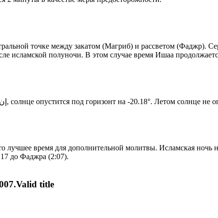
альной точке между закатом (Магриб) и рассветом (Фаджр). Сере
сле исламской полуночи. В этом случае время Ишаа продолжаетс
Новый день по солнечному календарю. Сегодня, إن شاء الله, солнце опустится под горизонт на -20.18°. Ле
то лучшее время для дополнительной молитвы. Исламская ночь на
17 до Фаджра (2:07).
07.Valid title