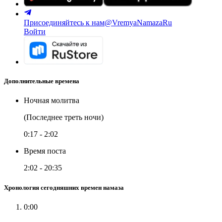
Присоединяйтесь к нам
@VremyaNamazaRu
Войти
Дополнительные времена
Ночная молитва
(Последнее треть ночи)
0:17
-
2:02
Время поста
2:02
-
20:35
Хронология сегодняшних времен намаза
0:00