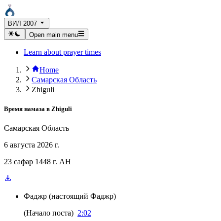
ВИЛ 2007
Open main menu
Learn about prayer times
Home
Самарская Область
Zhiguli
Время намаза в
Zhiguli
Самарская Область
6 августа 2026 г.
23 сафар 1448 г. AH
Фаджр
(
настоящий Фаджр
)
(
Начало поста
)
2:02