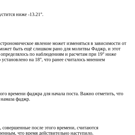
м солнце не опустится ниже -13.21°.
астрономическое явление может изменяться в зависимости от
я может быть ещё слишком рано для молитвы Фаджр, и этот
 определялось по наблюдениям и расчетам при 19° ниже
становлено на 18°, что ранее считалось мнением
ого времени фаджра для начала поста. Важно отметить, что
 намаза фаджр.
, совершенные после этого времени, считаются
ренным, что время действительно наступило.