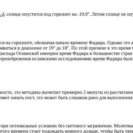
Новый день по солнечному календарю. Сегодня, إن شاء الله, солнце опустится под горизонт на -19.9°. Лето
я на горизонте, обозначая начало времени Фаджра. Однако это 
явиться в диапазоне от 19° до 18°. По этой причине в это врем
До распада Османской империи время Фаджра в большинстве стран
 пренебрежения исламскими исследованиями время Фаджра было у
ности, эта методика вычитает примерно 2 минуты из рассчитанн
ляют начать пост, это может быть слишком рано для выполнения
 при оптимальных условиях без светового загрязнения. Молитвы
этого времени стоит подождать немного дольше, чтобы быть уве