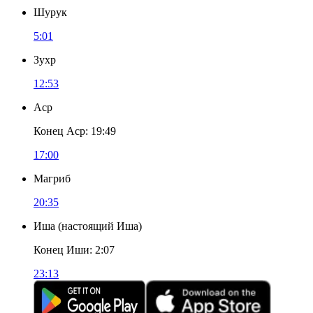
Шурук
5:01
Зухр
12:53
Аср
Конец Аср
:
19:49
17:00
Магриб
20:35
Иша
(
настоящий Иша
)
Конец Иши
:
2:07
23:13