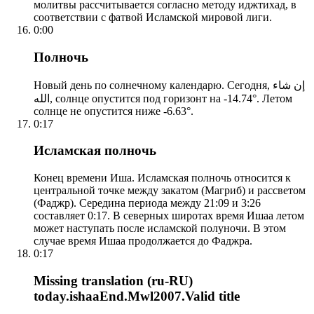
молитвы рассчитывается согласно методу иджтихад, в
соответствии с фатвой Исламской мировой лиги.
0:00
Полночь
Новый день по солнечному календарю. Сегодня, إن شاء
الله, солнце опустится под горизонт на -14.74°. Летом
солнце не опустится ниже -6.63°.
0:17
Исламская полночь
Конец времени Иша. Исламская полночь относится к
центральной точке между закатом (Магриб) и рассветом
(Фаджр). Середина периода между 21:09 и 3:26
составляет 0:17. В северных широтах время Ишаа летом
может наступать после исламской полуночи. В этом
случае время Ишаа продолжается до Фаджра.
0:17
Missing translation (ru-RU)
today.ishaaEnd.Mwl2007.Valid title