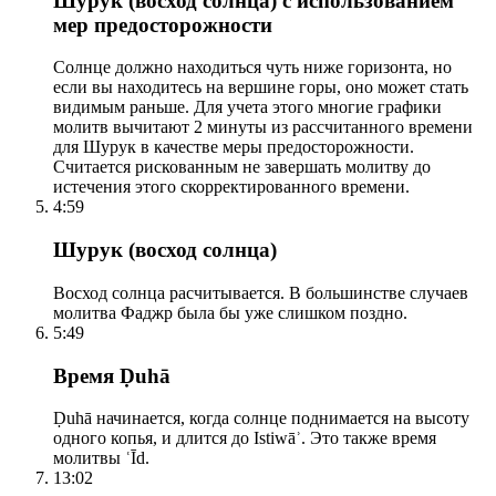
Шурук (восход солнца) с использованием
мер предосторожности
Солнце должно находиться чуть ниже горизонта, но
если вы находитесь на вершине горы, оно может стать
видимым раньше. Для учета этого многие графики
молитв вычитают 2 минуты из рассчитанного времени
для Шурук в качестве меры предосторожности.
Считается рискованным не завершать молитву до
истечения этого скорректированного времени.
4:59
Шурук (восход солнца)
Восход солнца расчитывается. В большинстве случаев
молитва Фаджр была бы уже слишком поздно.
5:49
Время Ḍuhā
Ḍuhā начинается, когда солнце поднимается на высоту
одного копья, и длится до Istiwāʾ. Это также время
молитвы ʿĪd.
13:02