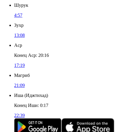
Шурук
4:57
Зухр
13:08
Аср
Конец Аср
:
20:16
17:19
Магриб
21:09
Иша
(
Иджтихад
)
Конец Иши
:
0:17
22:39