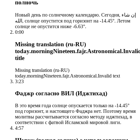
полночь
Новый день по солнечному календарю. Сегодня, إن شاء
الله, солнце опустится под горизонт на -14.45°. Летом
солнце не опустится ниже -6.63°.
0:00
Missing translation (ru-RU)
today.morningNineteen.fajr.Astronomical.Invali
title
Missing translation (ru-RU)
today.morningNineteen.fajr.Astronomical.Invalid text
3:23
Фаджр согласно ВИЛ (Иджтихад)
В это время года солнце опускается только на -14.45°
под горизонт, и настоящего Фаджра нет. Поэтому время
молитвы рассчитывается согласно методу иджтихад, в
соответствии с фатвой Исламской мировой лиги.
4:57