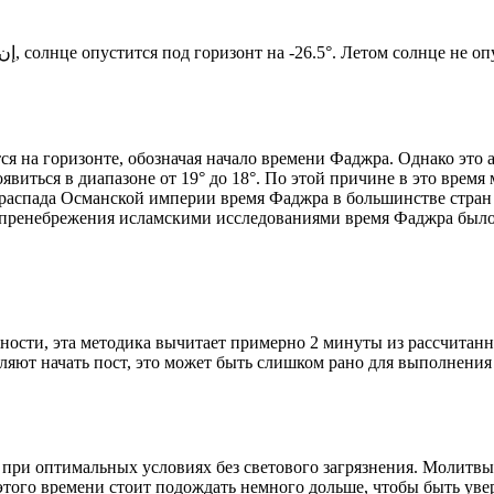
Новый день по солнечному календарю. Сегодня, إن شاء الله, солнце опустится под горизонт на -26.5°. Лето
я на горизонте, обозначая начало времени Фаджра. Однако это 
явиться в диапазоне от 19° до 18°. По этой причине в это врем
До распада Османской империи время Фаджра в большинстве стран
 пренебрежения исламскими исследованиями время Фаджра было у
ности, эта методика вычитает примерно 2 минуты из рассчитанн
ляют начать пост, это может быть слишком рано для выполнения
 при оптимальных условиях без светового загрязнения. Молитвы
этого времени стоит подождать немного дольше, чтобы быть уве