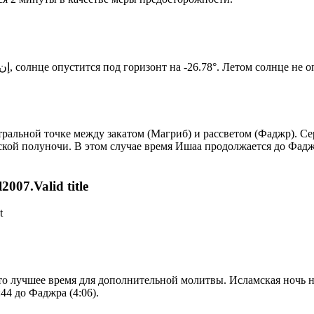
Новый день по солнечному календарю. Сегодня, إن شاء الله, солнце опустится под горизонт на -26.78°. Ле
альной точке между закатом (Магриб) и рассветом (Фаджр). Сер
ской полуночи. В этом случае время Ишаа продолжается до Фадж
007.Valid title
t
то лучшее время для дополнительной молитвы. Исламская ночь на
44 до Фаджра (4:06).