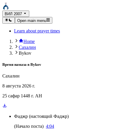
ВИЛ 2007
Open main menu
Learn about prayer times
Home
Сахалин
Bykov
Время намаза в
Bykov
Сахалин
8 августа 2026 г.
25 сафар 1448 г. AH
Фаджр
(
настоящий Фаджр
)
(
Начало поста
)
4:04