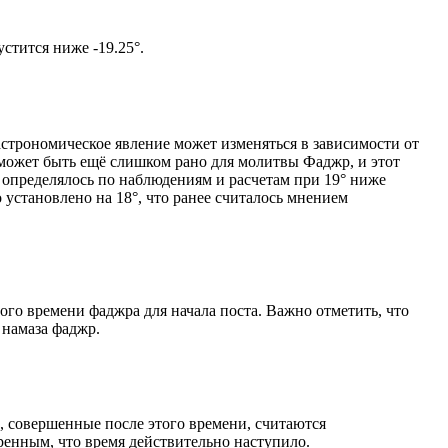
м солнце не опустится ниже -19.25°.
астрономическое явление может изменяться в зависимости от
я может быть ещё слишком рано для молитвы Фаджр, и этот
 определялось по наблюдениям и расчетам при 19° ниже
становлено на 18°, что ранее считалось мнением
ого времени фаджра для начала поста. Важно отметить, что
 намаза фаджр.
, совершенные после этого времени, считаются
ренным, что время действительно наступило.