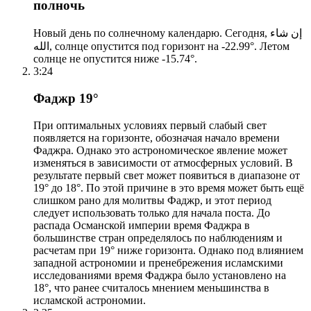
полночь
Новый день по солнечному календарю. Сегодня, إن شاء
الله, солнце опустится под горизонт на -22.99°. Летом
солнце не опустится ниже -15.74°.
3:24
Фаджр 19°
При оптимальных условиях первый слабый свет
появляется на горизонте, обозначая начало времени
Фаджра. Однако это астрономическое явление может
изменяться в зависимости от атмосферных условий. В
результате первый свет может появиться в диапазоне от
19° до 18°. По этой причине в это время может быть ещё
слишком рано для молитвы Фаджр, и этот период
следует использовать только для начала поста. До
распада Османской империи время Фаджра в
большинстве стран определялось по наблюдениям и
расчетам при 19° ниже горизонта. Однако под влиянием
западной астрономии и пренебрежения исламскими
исследованиями время Фаджра было установлено на
18°, что ранее считалось мнением меньшинства в
исламской астрономии.