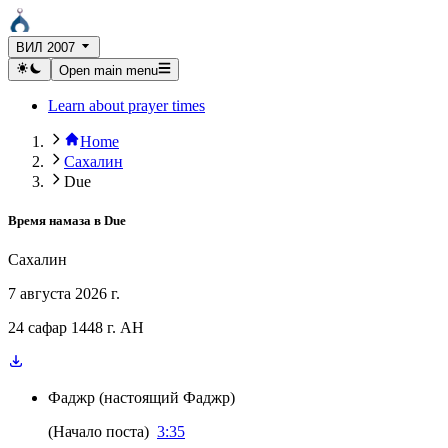
ВИЛ 2007
Open main menu
Learn about prayer times
Home
Сахалин
Due
Время намаза в
Due
Сахалин
7 августа 2026 г.
24 сафар 1448 г. AH
Фаджр
(
настоящий Фаджр
)
(
Начало поста
)
3:35