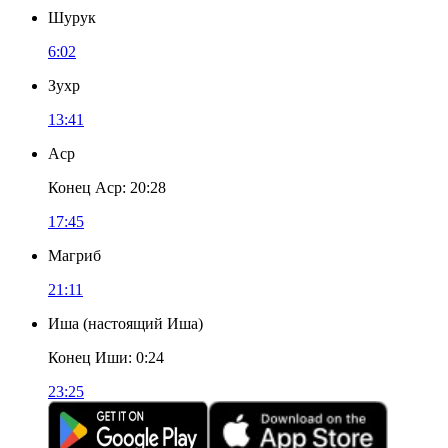
Шурук
6:02
Зухр
13:41
Аср
Конец Аср
:
20:28
17:45
Магриб
21:11
Иша
(
настоящий Иша
)
Конец Иши
:
0:24
23:25