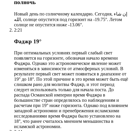
полночь
Новый день по солнечному календарю. Сегодня, إن شاء
الله, солнце опустится под горизонт на -19.75°. Летом
солнце не опустится ниже -13.06°.
2:21
Фаджр 19°
При оптимальных условиях первый слабый свет
появляется на горизонте, обозначая начало времени
Фаджра. Однако это астрономическое явление может
изменяться в зависимости от атмосферных условий. В
результате первый свет может появиться в диапазоне от
19° до 18°. По этой причине в это время может быть ещё
слишком рано для молитвы Фаджр, и этот период
следует использовать только для начала поста. До
распада Османской империи время Фаджра в
большинстве стран определялось по наблюдениям и
расчетам при 19° ниже горизонта. Однако под влиянием
западной астрономии и пренебрежения исламскими
исследованиями время Фаджра было установлено на
18°, что ранее считалось мнением меньшинства в
исламской астрономии.