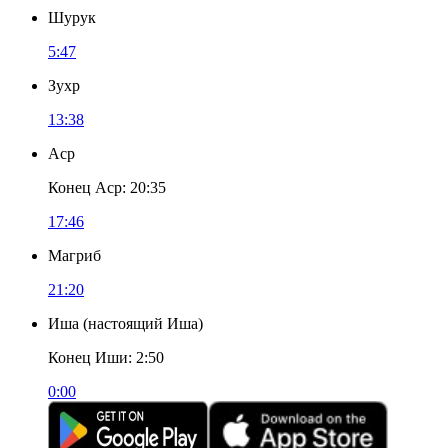
Шурук
5:47
Зухр
13:38
Аср
Конец Аср
:
20:35
17:46
Магриб
21:20
Иша
(
настоящий Иша
)
Конец Иши
:
2:50
0:00