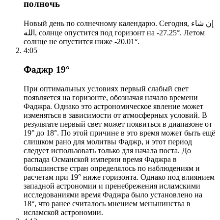
полночь
Новый день по солнечному календарю. Сегодня, إن شاء
الله, солнце опустится под горизонт на -27.25°. Летом
солнце не опустится ниже -20.01°.
4:05
Фаджр 19°
При оптимальных условиях первый слабый свет
появляется на горизонте, обозначая начало времени
Фаджра. Однако это астрономическое явление может
изменяться в зависимости от атмосферных условий. В
результате первый свет может появиться в диапазоне от
19° до 18°. По этой причине в это время может быть ещё
слишком рано для молитвы Фаджр, и этот период
следует использовать только для начала поста. До
распада Османской империи время Фаджра в
большинстве стран определялось по наблюдениям и
расчетам при 19° ниже горизонта. Однако под влиянием
западной астрономии и пренебрежения исламскими
исследованиями время Фаджра было установлено на
18°, что ранее считалось мнением меньшинства в
исламской астрономии.