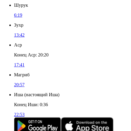
Шурук
6:19
Зухр
13:42
Аср
Конец Аср
:
20:20
17:41
Магриб
20:57
Иша
(
настоящий Иша
)
Конец Иши
:
0:36
22:53