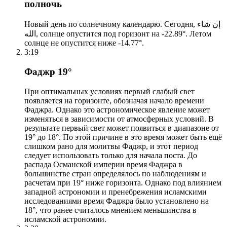
полночь
Новый день по солнечному календарю. Сегодня, إن شاء
الله, солнце опустится под горизонт на -22.89°. Летом
солнце не опустится ниже -14.77°.
3:19
Фаджр 19°
При оптимальных условиях первый слабый свет
появляется на горизонте, обозначая начало времени
Фаджра. Однако это астрономическое явление может
изменяться в зависимости от атмосферных условий. В
результате первый свет может появиться в диапазоне от
19° до 18°. По этой причине в это время может быть ещё
слишком рано для молитвы Фаджр, и этот период
следует использовать только для начала поста. До
распада Османской империи время Фаджра в
большинстве стран определялось по наблюдениям и
расчетам при 19° ниже горизонта. Однако под влиянием
западной астрономии и пренебрежения исламскими
исследованиями время Фаджра было установлено на
18°, что ранее считалось мнением меньшинства в
исламской астрономии.