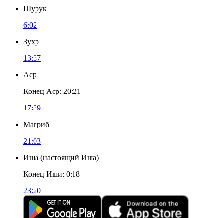
Шурук
6:02
Зухр
13:37
Аср
Конец Аср
:
20:21
17:39
Магриб
21:03
Иша
(
настоящий Иша
)
Конец Иши
:
0:18
23:20