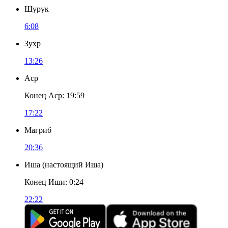
Шурук
6:08
Зухр
13:26
Аср
Конец Аср
:
19:59
17:22
Магриб
20:36
Иша
(
настоящий Иша
)
Конец Иши
:
0:24
22:22