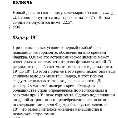
полночь
Новый день по солнечному календарю. Сегодня, إن شاء
الله, солнце опустится под горизонт на -29.75°. Летом
солнце не опустится ниже -22.5°.
4:06
Фаджр 19°
При оптимальных условиях первый слабый свет
появляется на горизонте, обозначая начало времени
Фаджра. Однако это астрономическое явление может
изменяться в зависимости от атмосферных условий. В
результате первый свет может появиться в диапазоне от
19° до 18°. По этой причине в это время может быть ещё
слишком рано для молитвы Фаджр, и этот период
следует использовать только для начала поста. До
распада Османской империи время Фаджра в
большинстве стран определялось по наблюдениям и
расчетам при 19° ниже горизонта. Однако под влиянием
западной астрономии и пренебрежения исламскими
исследованиями время Фаджра было установлено на
18°, что ранее считалось мнением меньшинства в
исламской астрономии.