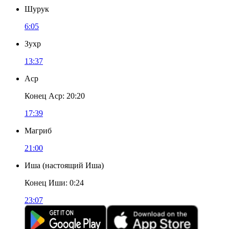
Шурук
6:05
Зухр
13:37
Аср
Конец Аср
:
20:20
17:39
Магриб
21:00
Иша
(
настоящий Иша
)
Конец Иши
:
0:24
23:07