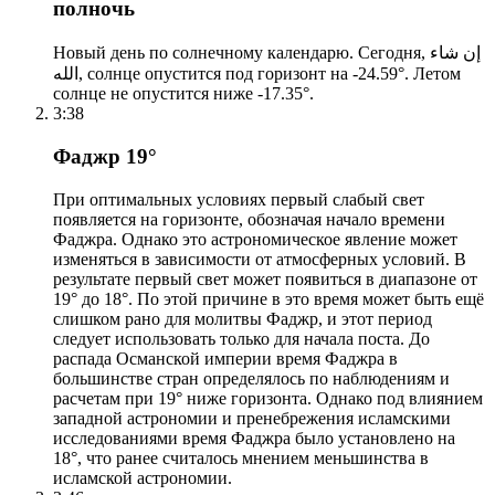
полночь
Новый день по солнечному календарю. Сегодня, إن شاء
الله, солнце опустится под горизонт на -24.59°. Летом
солнце не опустится ниже -17.35°.
3:38
Фаджр 19°
При оптимальных условиях первый слабый свет
появляется на горизонте, обозначая начало времени
Фаджра. Однако это астрономическое явление может
изменяться в зависимости от атмосферных условий. В
результате первый свет может появиться в диапазоне от
19° до 18°. По этой причине в это время может быть ещё
слишком рано для молитвы Фаджр, и этот период
следует использовать только для начала поста. До
распада Османской империи время Фаджра в
большинстве стран определялось по наблюдениям и
расчетам при 19° ниже горизонта. Однако под влиянием
западной астрономии и пренебрежения исламскими
исследованиями время Фаджра было установлено на
18°, что ранее считалось мнением меньшинства в
исламской астрономии.