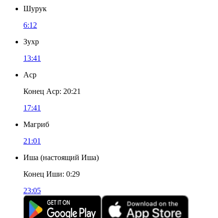
Шурук
6:12
Зухр
13:41
Аср
Конец Аср
:
20:21
17:41
Магриб
21:01
Иша
(
настоящий Иша
)
Конец Иши
:
0:29
23:05