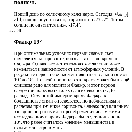
полночь
Новый день по солнечному календарю. Сегодня, إن شاء
الله, солнце опустится под горизонт на -25.22°. Летом
солнце не опустится ниже -17.4°.
3:48
Фаджр 19°
При оптимальных условиях первый слабый свет
появляется на горизонте, обозначая начало времени
Фаджра. Однако это астрономическое явление может
изменяться в зависимости от атмосферных условий. В
результате первый свет может появиться в диапазоне от
19° до 18°. По этой причине в это время может быть ещё
слишком рано для молитвы Фаджр, и этот период
следует использовать только для начала поста. До
распада Османской империи время Фаджра в
большинстве стран определялось по наблюдениям и
расчетам при 19° ниже горизонта. Однако под влиянием
западной астрономии и пренебрежения исламскими
исследованиями время Фаджра было установлено на
18°, что ранее считалось мнением меньшинства в
исламской астрономии.