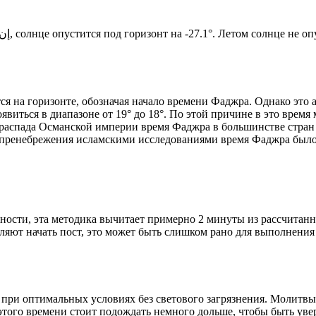
Новый день по солнечному календарю. Сегодня, إن شاء الله, солнце опустится под горизонт на -27.1°. Лето
я на горизонте, обозначая начало времени Фаджра. Однако это 
явиться в диапазоне от 19° до 18°. По этой причине в это врем
До распада Османской империи время Фаджра в большинстве стран
 пренебрежения исламскими исследованиями время Фаджра было у
ности, эта методика вычитает примерно 2 минуты из рассчитанн
ляют начать пост, это может быть слишком рано для выполнения
 при оптимальных условиях без светового загрязнения. Молитвы
этого времени стоит подождать немного дольше, чтобы быть уве