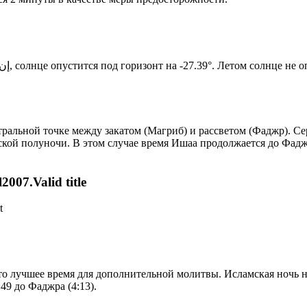
Новый день по солнечному календарю. Сегодня, إن شاء الله, солнце опустится под горизонт на -27.39°. Ле
альной точке между закатом (Магриб) и рассветом (Фаджр). Сер
ской полуночи. В этом случае время Ишаа продолжается до Фадж
007.Valid title
t
то лучшее время для дополнительной молитвы. Исламская ночь на
49 до Фаджра (4:13).