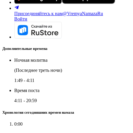
Присоединяйтесь к нам
@VremyaNamazaRu
Войти
Дополнительные времена
Ночная молитва
(Последнее треть ночи)
1:49
-
4:11
Время поста
4:11
-
20:59
Хронология сегодняшних времен намаза
0:00