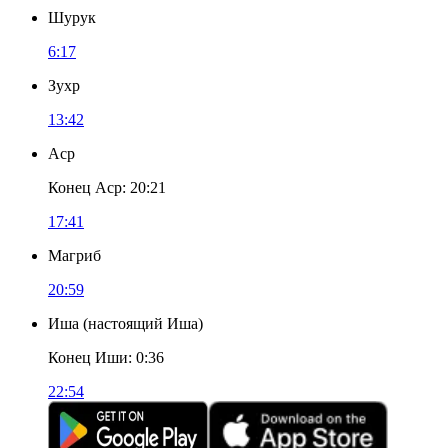
Шурук
6:17
Зухр
13:42
Аср
Конец Аср
:
20:21
17:41
Магриб
20:59
Иша
(
настоящий Иша
)
Конец Иши
:
0:36
22:54