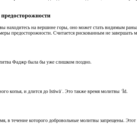
р предосторожности
 вы находитесь на вершине горы, оно может стать видимым рань
меры предосторожности. Считается рискованным не завершать м
олитва Фаджр была бы уже слишком поздно.
го копья, и длится до Istiwāʾ. Это также время молитвы ʿĪd.
емя, в течение которого добровольные молитвы запрещены. Этот 