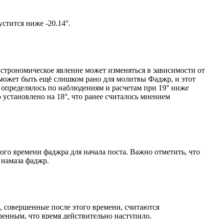
м солнце не опустится ниже -20.14°.
астрономическое явление может изменяться в зависимости от
я может быть ещё слишком рано для молитвы Фаджр, и этот
 определялось по наблюдениям и расчетам при 19° ниже
становлено на 18°, что ранее считалось мнением
ого времени фаджра для начала поста. Важно отметить, что
 намаза фаджр.
, совершенные после этого времени, считаются
ренным, что время действительно наступило.