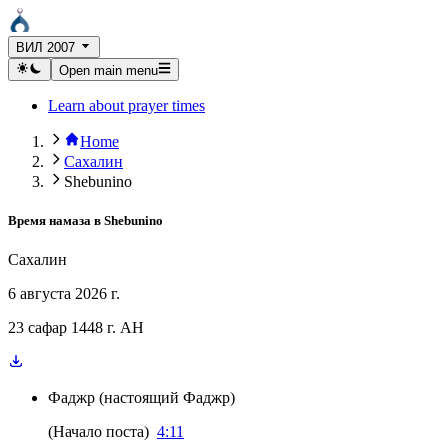
ВИЛ 2007
Open main menu
Learn about prayer times
Home
Сахалин
Shebunino
Время намаза в
Shebunino
Сахалин
6 августа 2026 г.
23 сафар 1448 г. AH
Фаджр
(
настоящий Фаджр
)
(
Начало поста
)
4:11