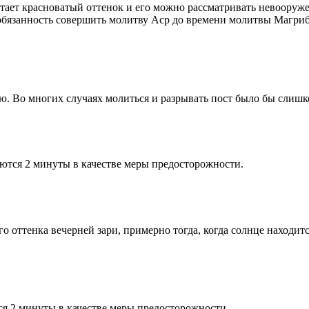
етает красноватый оттенок и его можно рассматривать невооруж
 обязанность совершить молитву Аср до времени молитвы Магриб
рю. Во многих случаях молиться и разрывать пост было бы слишк
ются 2 минуты в качестве меры предосторожности.
 оттенка вечерней зари, примерно тогда, когда солнце находитс
я 2 минуты в качестве меры предосторожности.