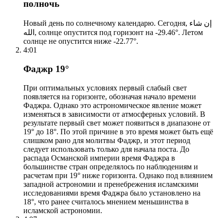
полночь
Новый день по солнечному календарю. Сегодня, إن شاء
الله, солнце опустится под горизонт на -29.46°. Летом
солнце не опустится ниже -22.77°.
4:01
Фаджр 19°
При оптимальных условиях первый слабый свет
появляется на горизонте, обозначая начало времени
Фаджра. Однако это астрономическое явление может
изменяться в зависимости от атмосферных условий. В
результате первый свет может появиться в диапазоне от
19° до 18°. По этой причине в это время может быть ещё
слишком рано для молитвы Фаджр, и этот период
следует использовать только для начала поста. До
распада Османской империи время Фаджра в
большинстве стран определялось по наблюдениям и
расчетам при 19° ниже горизонта. Однако под влиянием
западной астрономии и пренебрежения исламскими
исследованиями время Фаджра было установлено на
18°, что ранее считалось мнением меньшинства в
исламской астрономии.