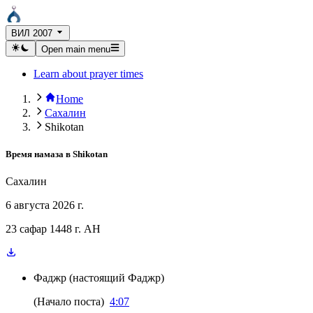
ВИЛ 2007
Open main menu
Learn about prayer times
Home
Сахалин
Shikotan
Время намаза в
Shikotan
Сахалин
6 августа 2026 г.
23 сафар 1448 г. AH
Фаджр
(
настоящий Фаджр
)
(
Начало поста
)
4:07