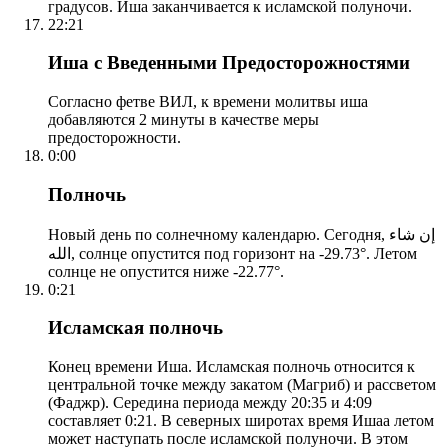
градусов. Иша заканчивается к исламской полуночи.
22:21
Иша с Введенными Предосторожностями
Согласно фетве ВИЛ, к времени молитвы иша
добавляются 2 минуты в качестве меры
предосторожности.
0:00
Полночь
Новый день по солнечному календарю. Сегодня, إن شاء
الله, солнце опустится под горизонт на -29.73°. Летом
солнце не опустится ниже -22.77°.
0:21
Исламская полночь
Конец времени Иша. Исламская полночь относится к
центральной точке между закатом (Магриб) и рассветом
(Фаджр). Середина периода между 20:35 и 4:09
составляет 0:21. В северных широтах время Ишаа летом
может наступать после исламской полуночи. В этом