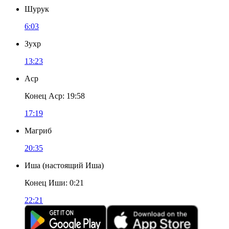
Шурук
6:03
Зухр
13:23
Аср
Конец Аср
:
19:58
17:19
Магриб
20:35
Иша
(
настоящий Иша
)
Конец Иши
:
0:21
22:21