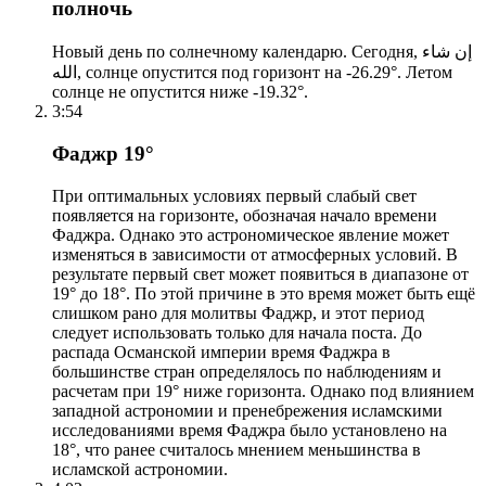
полночь
Новый день по солнечному календарю. Сегодня, إن شاء
الله, солнце опустится под горизонт на -26.29°. Летом
солнце не опустится ниже -19.32°.
3:54
Фаджр 19°
При оптимальных условиях первый слабый свет
появляется на горизонте, обозначая начало времени
Фаджра. Однако это астрономическое явление может
изменяться в зависимости от атмосферных условий. В
результате первый свет может появиться в диапазоне от
19° до 18°. По этой причине в это время может быть ещё
слишком рано для молитвы Фаджр, и этот период
следует использовать только для начала поста. До
распада Османской империи время Фаджра в
большинстве стран определялось по наблюдениям и
расчетам при 19° ниже горизонта. Однако под влиянием
западной астрономии и пренебрежения исламскими
исследованиями время Фаджра было установлено на
18°, что ранее считалось мнением меньшинства в
исламской астрономии.