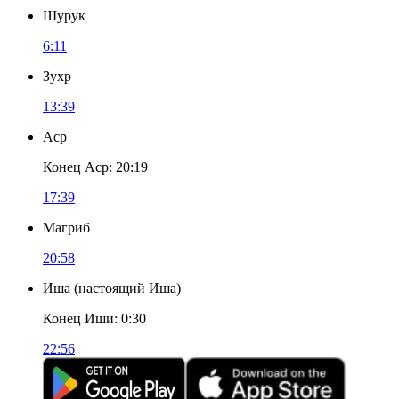
Шурук
6:11
Зухр
13:39
Аср
Конец Аср
:
20:19
17:39
Магриб
20:58
Иша
(
настоящий Иша
)
Конец Иши
:
0:30
22:56