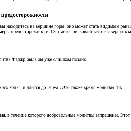
р предосторожности
 вы находитесь на вершине горы, оно может стать видимым рань
меры предосторожности. Считается рискованным не завершать м
олитва Фаджр была бы уже слишком поздно.
го копья, и длится до Istiwāʾ. Это также время молитвы ʿĪd.
емя, в течение которого добровольные молитвы запрещены. Этот 