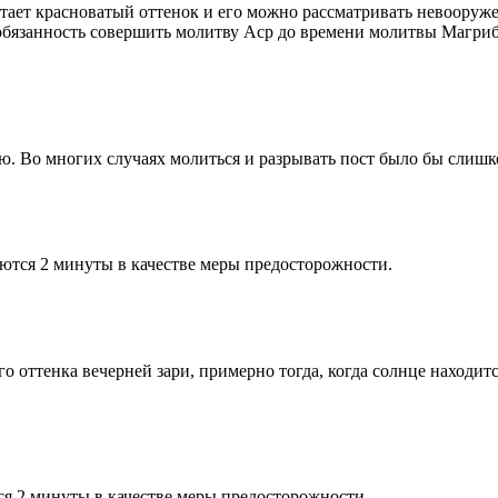
етает красноватый оттенок и его можно рассматривать невооруж
 обязанность совершить молитву Аср до времени молитвы Магриб
рю. Во многих случаях молиться и разрывать пост было бы слишк
ются 2 минуты в качестве меры предосторожности.
 оттенка вечерней зари, примерно тогда, когда солнце находитс
я 2 минуты в качестве меры предосторожности.