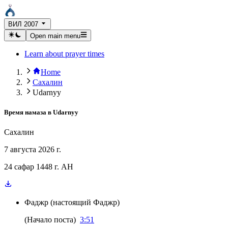
ВИЛ 2007
Open main menu
Learn about prayer times
Home
Сахалин
Udarnyy
Время намаза в
Udarnyy
Сахалин
7 августа 2026 г.
24 сафар 1448 г. AH
Фаджр
(
настоящий Фаджр
)
(
Начало поста
)
3:51