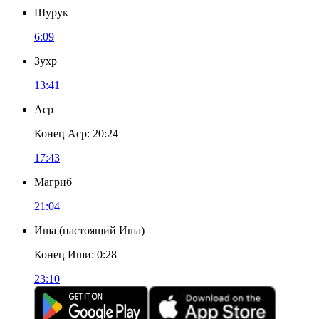
Шурук
6:09
Зухр
13:41
Аср
Конец Аср
:
20:24
17:43
Магриб
21:04
Иша
(
настоящий Иша
)
Конец Иши
:
0:28
23:10