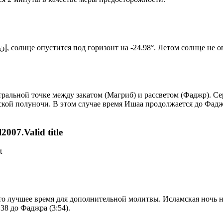
Новый день по солнечному календарю. Сегодня, إن شاء الله, солнце опустится под горизонт на -24.98°. Ле
альной точке между закатом (Магриб) и рассветом (Фаджр). Сер
ской полуночи. В этом случае время Ишаа продолжается до Фадж
007.Valid title
t
то лучшее время для дополнительной молитвы. Исламская ночь на
38 до Фаджра (3:54).