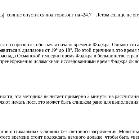
Новый день по солнечному календарю. Сегодня, إن شاء الله, солнце опустится под горизонт на -24.7°. Лето
я на горизонте, обозначая начало времени Фаджра. Однако это 
явиться в диапазоне от 19° до 18°. По этой причине в это врем
До распада Османской империи время Фаджра в большинстве стран
 пренебрежения исламскими исследованиями время Фаджра было у
ности, эта методика вычитает примерно 2 минуты из рассчитанн
ляют начать пост, это может быть слишком рано для выполнения
 при оптимальных условиях без светового загрязнения. Молитвы
этого времени стоит подождать немного дольше, чтобы быть уве