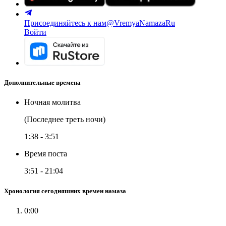
Присоединяйтесь к нам
@VremyaNamazaRu
Войти
Дополнительные времена
Ночная молитва
(Последнее треть ночи)
1:38
-
3:51
Время поста
3:51
-
21:04
Хронология сегодняшних времен намаза
0:00