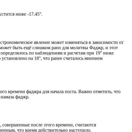
м солнце не опустится ниже -17.45°.
астрономическое явление может изменяться в зависимости от
я может быть ещё слишком рано для молитвы Фаджр, и этот
 определялось по наблюдениям и расчетам при 19° ниже
становлено на 18°, что ранее считалось мнением
ого времени фаджра для начала поста. Важно отметить, что
 намаза фаджр.
, совершенные после этого времени, считаются
ренным, что время действительно наступило.