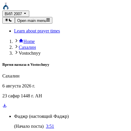
ВИЛ 2007
Open main menu
Learn about prayer times
Home
Сахалин
Vostochnyy
Время намаза в
Vostochnyy
Сахалин
6 августа 2026 г.
23 сафар 1448 г. AH
Фаджр
(
настоящий Фаджр
)
(
Начало поста
)
3:51