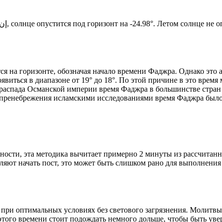
Новый день по солнечному календарю. Сегодня, إن شاء الله, солнце опустится под горизонт на -24.98°. Ле
я на горизонте, обозначая начало времени Фаджра. Однако это 
явиться в диапазоне от 19° до 18°. По этой причине в это врем
До распада Османской империи время Фаджра в большинстве стран
 пренебрежения исламскими исследованиями время Фаджра было у
ности, эта методика вычитает примерно 2 минуты из рассчитанн
ляют начать пост, это может быть слишком рано для выполнения
 при оптимальных условиях без светового загрязнения. Молитвы
этого времени стоит подождать немного дольше, чтобы быть уве