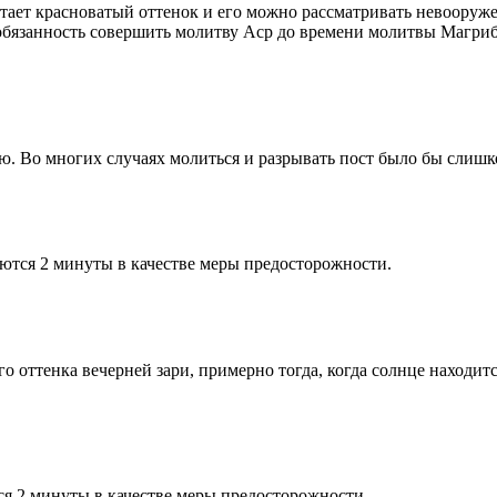
етает красноватый оттенок и его можно рассматривать невооруж
 обязанность совершить молитву Аср до времени молитвы Магриб
рю. Во многих случаях молиться и разрывать пост было бы слишк
ются 2 минуты в качестве меры предосторожности.
 оттенка вечерней зари, примерно тогда, когда солнце находитс
я 2 минуты в качестве меры предосторожности.