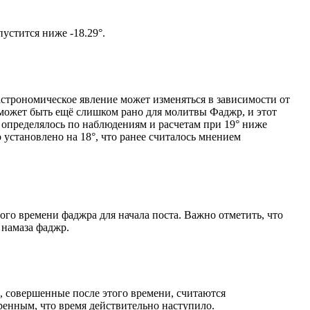
том солнце не опустится ниже -18.29°.
астрономическое явление может изменяться в зависимости от
я может быть ещё слишком рано для молитвы Фаджр, и этот
 определялось по наблюдениям и расчетам при 19° ниже
становлено на 18°, что ранее считалось мнением
ого времени фаджра для начала поста. Важно отметить, что
 намаза фаджр.
, совершенные после этого времени, считаются
ренным, что время действительно наступило.