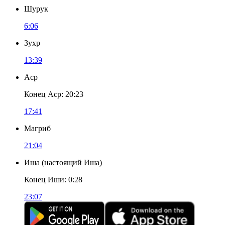
Шурук
6:06
Зухр
13:39
Аср
Конец Аср
:
20:23
17:41
Магриб
21:04
Иша
(
настоящий Иша
)
Конец Иши
:
0:28
23:07