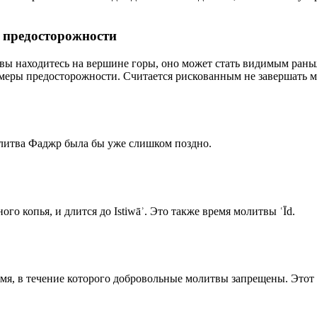
р предосторожности
 вы находитесь на вершине горы, оно может стать видимым рань
меры предосторожности. Считается рискованным не завершать м
олитва Фаджр была бы уже слишком поздно.
го копья, и длится до Istiwāʾ. Это также время молитвы ʿĪd.
емя, в течение которого добровольные молитвы запрещены. Этот 