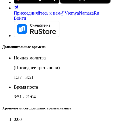
Присоединяйтесь к нам
@VremyaNamazaRu
Войти
Дополнительные времена
Ночная молитва
(Последнее треть ночи)
1:37
-
3:51
Время поста
3:51
-
21:04
Хронология сегодняшних времен намаза
0:00