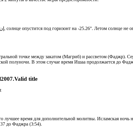
Новый день по солнечному календарю. Сегодня, إن شاء الله, солнце опустится под горизонт на -25.26°. Ле
альной точке между закатом (Магриб) и рассветом (Фаджр). Сер
ской полуночи. В этом случае время Ишаа продолжается до Фадж
007.Valid title
t
то лучшее время для дополнительной молитвы. Исламская ночь на
37 до Фаджра (3:54).