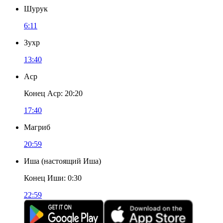
Шурук
6:11
Зухр
13:40
Аср
Конец Аср
:
20:20
17:40
Магриб
20:59
Иша
(
настоящий Иша
)
Конец Иши
:
0:30
22:59