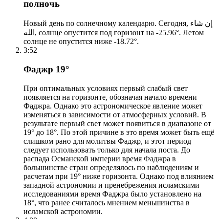
полночь
Новый день по солнечному календарю. Сегодня, إن شاء
الله, солнце опустится под горизонт на -25.96°. Летом
солнце не опустится ниже -18.72°.
3:52
Фаджр 19°
При оптимальных условиях первый слабый свет
появляется на горизонте, обозначая начало времени
Фаджра. Однако это астрономическое явление может
изменяться в зависимости от атмосферных условий. В
результате первый свет может появиться в диапазоне от
19° до 18°. По этой причине в это время может быть ещё
слишком рано для молитвы Фаджр, и этот период
следует использовать только для начала поста. До
распада Османской империи время Фаджра в
большинстве стран определялось по наблюдениям и
расчетам при 19° ниже горизонта. Однако под влиянием
западной астрономии и пренебрежения исламскими
исследованиями время Фаджра было установлено на
18°, что ранее считалось мнением меньшинства в
исламской астрономии.