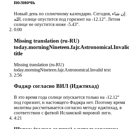
полночь
Новый день по солнечному календарю. Сегодня, إن شاء
الله, солнце опустится под горизонт на -12.12°. Летом
солнце не опустится ниже -5.43°.
0:00
Missing translation (ru-RU)
today.morningNineteen.fajr.Astronomical.Invali
title
Missing translation (ru-RU)
today.morningNineteen.fajr.Astronomical.Invalid text
2:56
Фаджр согласно ВИЛ (Иджтихад)
В это время года солнце опускается только на -12.12°
под горизонт, и настоящего Фаджра нет. Поэтому время
молитвы рассчитывается согласно методу иджтихад, в
соответствии с фатвой Исламской мировой лиги.
4:21