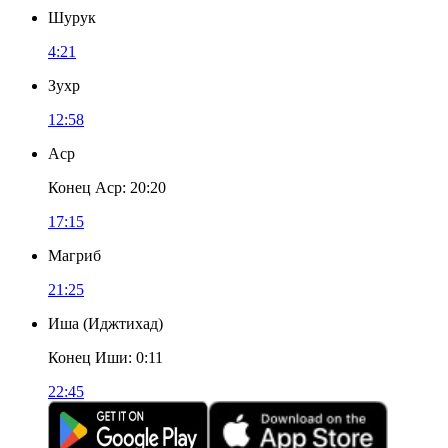
Шурук
4:21
Зухр
12:58
Аср
Конец Аср
:
20:20
17:15
Магриб
21:25
Иша
(
Иджтихад
)
Конец Иши
:
0:11
22:45