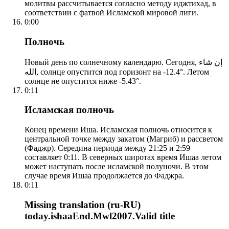
молитвы рассчитывается согласно методу иджтихад, в
соответствии с фатвой Исламской мировой лиги.
0:00
Полночь
Новый день по солнечному календарю. Сегодня, إن شاء
الله, солнце опустится под горизонт на -12.4°. Летом
солнце не опустится ниже -5.43°.
0:11
Исламская полночь
Конец времени Иша. Исламская полночь относится к
центральной точке между закатом (Магриб) и рассветом
(Фаджр). Середина периода между 21:25 и 2:59
составляет 0:11. В северных широтах время Ишаа летом
может наступать после исламской полуночи. В этом
случае время Ишаа продолжается до Фаджра.
0:11
Missing translation (ru-RU)
today.ishaaEnd.Mwl2007.Valid title