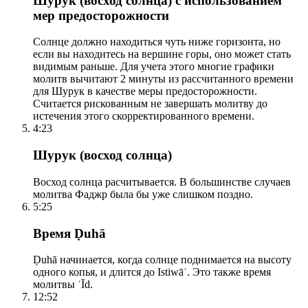
Шурук (восход солнца) с использованием
мер предосторожности
Солнце должно находиться чуть ниже горизонта, но
если вы находитесь на вершине горы, оно может стать
видимым раньше. Для учета этого многие графики
молитв вычитают 2 минуты из рассчитанного времени
для Шурук в качестве меры предосторожности.
Считается рискованным не завершать молитву до
истечения этого скорректированного времени.
4:23
Шурук (восход солнца)
Восход солнца расчитывается. В большинстве случаев
молитва Фаджр была бы уже слишком поздно.
5:25
Время Ḍuhā
Ḍuhā начинается, когда солнце поднимается на высоту
одного копья, и длится до Istiwāʾ. Это также время
молитвы ʿĪd.
12:52