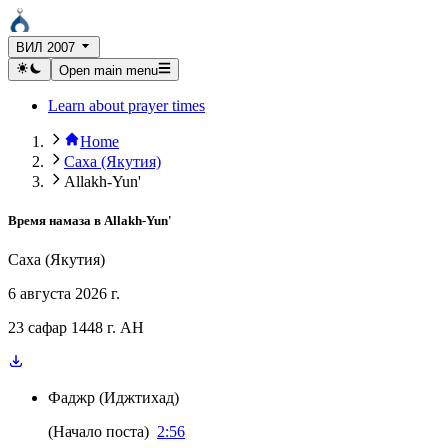
ВИЛ 2007
Open main menu
Learn about prayer times
Home
Саха (Якутия)
Allakh-Yun'
Время намаза в
Allakh-Yun'
Саха (Якутия)
6 августа 2026 г.
23 сафар 1448 г. AH
Фаджр
(
Иджтихад
)
(
Начало поста
)
2:56