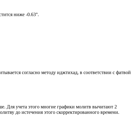
олнце не опустится ниже -0.63°.
читывается согласно методу иджтихад, в соответствии с фатвой
ше. Для учета этого многие графики молитв вычитают 2
олитву до истечения этого скорректированного времени.