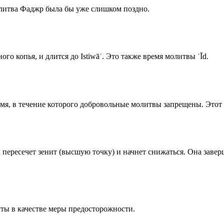
олитва Фаджр была бы уже слишком поздно.
го копья, и длится до Istiwāʾ. Это также время молитвы ʿĪd.
емя, в течение которого добровольные молитвы запрещены. Этот 
к пересечет зенит (высшую точку) и начнет снижаться. Она заве
ты в качестве меры предосторожности.