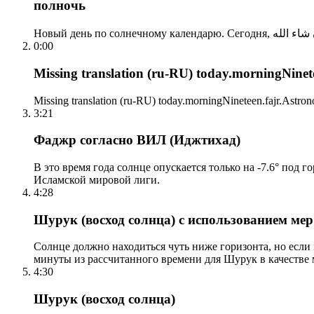
полночь
0:00
Missing translation (ru-RU) today.morningNinetee
Missing translation (ru-RU) today.morningNineteen.fajr.Astrono
3:21
Фаджр согласно ВИЛ (Иджтихад)
В это время года солнце опускается только на -7.6° под 
Исламской мировой лиги.
4:28
Шурук (восход солнца) с использованием ме
Солнце должно находиться чуть ниже горизонта, но если
минуты из рассчитанного времени для Шурук в качестве 
4:30
Шурук (восход солнца)