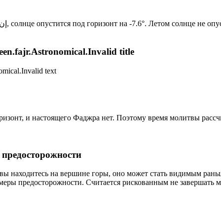
Новый день по солнечному календарю. Сегодня, إن شاء الله, солнце опустится под горизонт на -7.6°. Летом с
n.fajr.Astronomical.Invalid title
mical.Invalid text
горизонт, и настоящего Фаджра нет. Поэтому время молитвы расс
р предосторожности
 вы находитесь на вершине горы, оно может стать видимым рань
меры предосторожности. Считается рискованным не завершать м