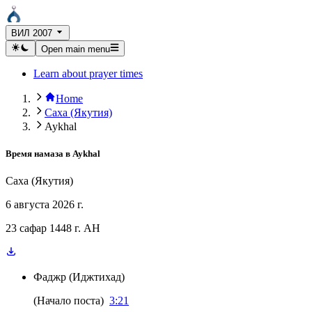
ВИЛ 2007
Open main menu
Learn about prayer times
Home
Саха (Якутия)
Aykhal
Время намаза в
Aykhal
Саха (Якутия)
6 августа 2026 г.
23 сафар 1448 г. AH
Фаджр
(
Иджтихад
)
(
Начало поста
)
3:21