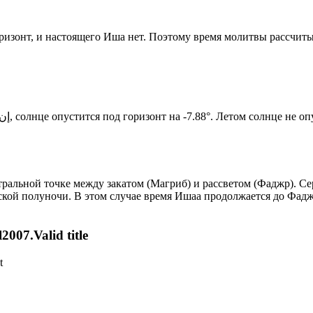
горизонт, и настоящего Иша нет. Поэтому время молитвы рассчит
Новый день по солнечному календарю. Сегодня, إن شاء الله, солнце опустится под горизонт на -7.88°. Летом
альной точке между закатом (Магриб) и рассветом (Фаджр). Сер
ской полуночи. В этом случае время Ишаа продолжается до Фадж
007.Valid title
t