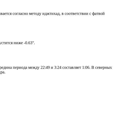
ывается согласно методу иджтихад, в соответствии с фатвой
 солнце не опустится ниже -0.63°.
едина периода между 22:49 и 3:24 составляет 1:06. В северных
ра.