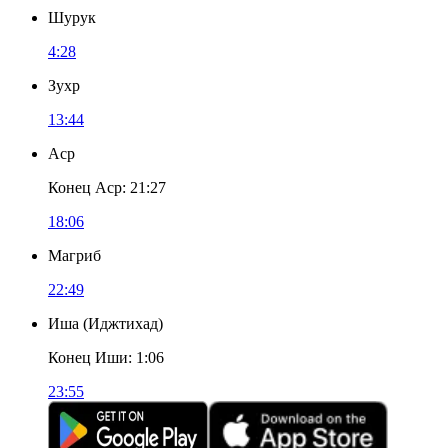
Шурук
4:28
Зухр
13:44
Аср
Конец Аср
:
21:27
18:06
Магриб
22:49
Иша
(
Иджтихад
)
Конец Иши
:
1:06
23:55