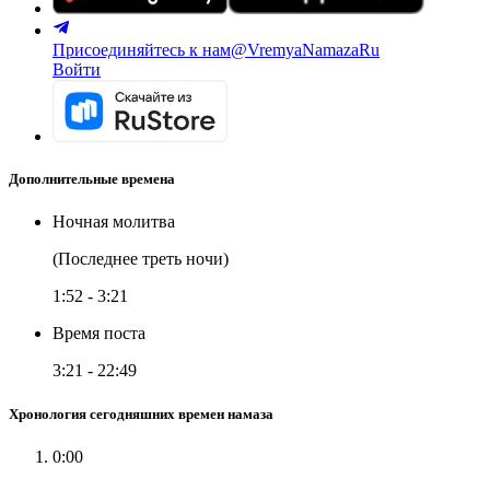
Присоединяйтесь к нам
@VremyaNamazaRu
Войти
Дополнительные времена
Ночная молитва
(Последнее треть ночи)
1:52
-
3:21
Время поста
3:21
-
22:49
Хронология сегодняшних времен намаза
0:00