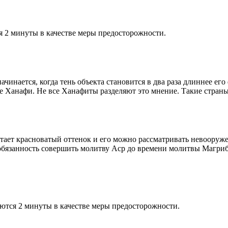
я 2 минуты в качестве меры предосторожности.
чинается, когда тень объекта становится в два раза длиннее ег
ие Ханафи. Не все Ханафиты разделяют это мнение. Такие страны,
етает красноватый оттенок и его можно рассматривать невооруж
 обязанность совершить молитву Аср до времени молитвы Магриб
ются 2 минуты в качестве меры предосторожности.