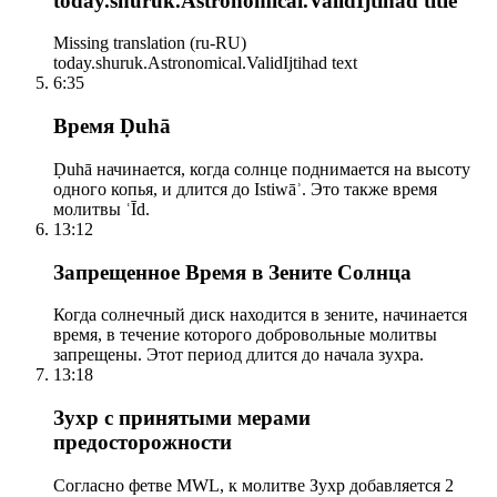
today.shuruk.Astronomical.ValidIjtihad title
Missing translation (ru-RU)
today.shuruk.Astronomical.ValidIjtihad text
6:35
Время Ḍuhā
Ḍuhā начинается, когда солнце поднимается на высоту
одного копья, и длится до Istiwāʾ. Это также время
молитвы ʿĪd.
13:12
Запрещенное Время в Зените Солнца
Когда солнечный диск находится в зените, начинается
время, в течение которого добровольные молитвы
запрещены. Этот период длится до начала зухра.
13:18
Зухр с принятыми мерами
предосторожности
Согласно фетве MWL, к молитве Зухр добавляется 2