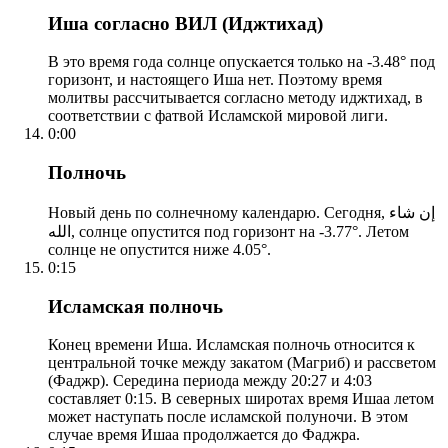
Иша согласно ВИЛ (Иджтихад)
В это время года солнце опускается только на -3.48° под
горизонт, и настоящего Иша нет. Поэтому время
молитвы рассчитывается согласно методу иджтихад, в
соответствии с фатвой Исламской мировой лиги.
0:00
Полночь
Новый день по солнечному календарю. Сегодня, إن شاء
الله, солнце опустится под горизонт на -3.77°. Летом
солнце не опустится ниже 4.05°.
0:15
Исламская полночь
Конец времени Иша. Исламская полночь относится к
центральной точке между закатом (Магриб) и рассветом
(Фаджр). Середина периода между 20:27 и 4:03
составляет 0:15. В северных широтах время Ишаа летом
может наступать после исламской полуночи. В этом
случае время Ишаа продолжается до Фаджра.