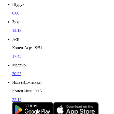
Шурук
6:00
Зухр
13:18
Аср
Конец Аср
:
19:51
17:45
Магриб
20:27
Иша
(
Иджтихад
)
Конец Иши
:
0:15
22:17