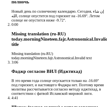
полночь
Новый день по солнечному календарю. Сегодня, إن شاء
الله, солнце опустится под горизонт на -16.69°. Летом
солнце не опустится ниже -9.72°.
0:00
Missing translation (ru-RU)
today.morningNineteen.fajr.Astronomical.Invali
title
Missing translation (ru-RU)
today.morningNineteen.fajr.Astronomical.Invalid text
3:06
Фаджр согласно ВИЛ (Иджтихад)
В это время года солнце опускается только на -16.69°
под горизонт, и настоящего Фаджра нет. Поэтому время
молитвы рассчитывается согласно методу иджтихад, в
соответствии с фатвой Исламской мировой лиги.
4:41