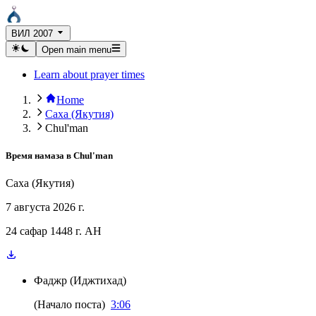
ВИЛ 2007
Open main menu
Learn about prayer times
Home
Саха (Якутия)
Chul'man
Время намаза в
Chul'man
Саха (Якутия)
7 августа 2026 г.
24 сафар 1448 г. AH
Фаджр
(
Иджтихад
)
(
Начало поста
)
3:06