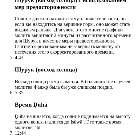
Шурук (восход солнца) с использованием
мер предосторожности
Солнце должно находиться чуть ниже горизонта, но
если вы находитесь на вершине горы, оно может стать
видимым раньше. Для учета этого многие графики
молитв вычитают 2 минуты из рассчитанного времени
для Шурук в качестве меры предосторожности.
Считается рискованным не завершать молитву до
истечения этого скорректированного времени.
4:43
Шурук (восход солнца)
Восход солнца расчитывается. В большинстве случаев
молитва Фаджр была бы уже слишком поздно.
5:35
Время Ḍuhā
Ḍuhā начинается, когда солнце поднимается на высоту
одного копья, и длится до Istiwāʾ. Это также время
молитвы ʿĪd.
12:44