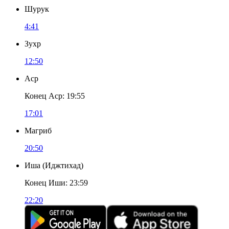
Шурук
4:41
Зухр
12:50
Аср
Конец Аср
:
19:55
17:01
Магриб
20:50
Иша
(
Иджтихад
)
Конец Иши
:
23:59
22:20