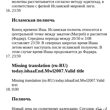
молитвы рассчитывается согласно методу иджтихад, в
соответствии с фатвой Исламской мировой лиги.
23:59
Исламская полночь
Конец времени Иша. Исламская полночь относится к
центральной точке между закатом (Магриб) и рассветом
(Фаджр). Середина периода между 20:50 и 3:08
составляет 23:59. В северных широтах время Ишаа
летом может наступать после исламской полуночи. В
этом случае время Ишаа продолжается до Фаджра.
23:59
Missing translation (ru-RU)
today.ishaaEnd.Mwl2007.Valid title
Missing translation (ru-RU) today.ishaaEnd.Mwl2007.Valid
text
0:00
Полночь
Новый день по солнечному календарю. Сегодня, إن شاء