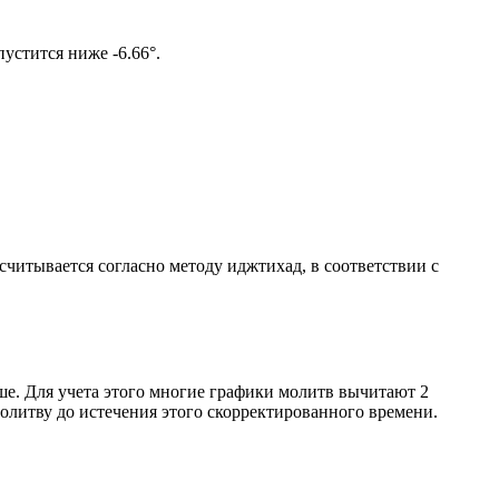
ом солнце не опустится ниже -6.66°.
ссчитывается согласно методу иджтихад, в соответствии с
ше. Для учета этого многие графики молитв вычитают 2
олитву до истечения этого скорректированного времени.