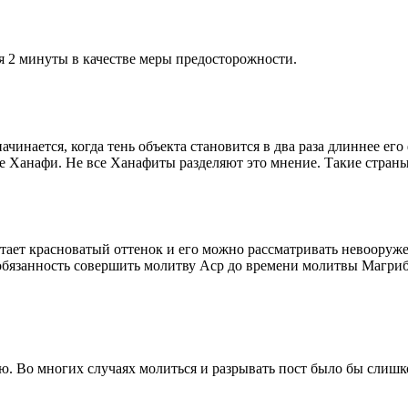
я 2 минуты в качестве меры предосторожности.
чинается, когда тень объекта становится в два раза длиннее ег
ие Ханафи. Не все Ханафиты разделяют это мнение. Такие страны,
етает красноватый оттенок и его можно рассматривать невооруж
 обязанность совершить молитву Аср до времени молитвы Магриб
рю. Во многих случаях молиться и разрывать пост было бы слишк