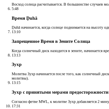
Восход солнца расчитывается. В большинстве случаев м
5:48
Время Ḍuhā
Ḍuhā начинается, когда солнце поднимается на высоту одно
13:10
Запрещенное Время в Зените Солнца
Когда солнечный диск находится в зените, начинается вр
13:13
Зухр
Молитва Зухр начинается после того, как солнечный дис
молитвы).
13:15
Зухр с принятыми мерами предосторожности
Согласно фетве MWL, к молитве Зухр добавляется 2 мину
17:31