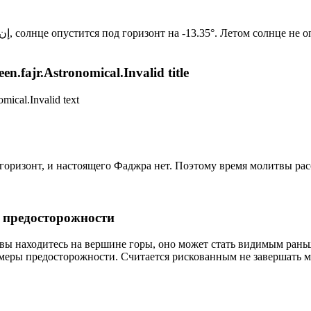
Новый день по солнечному календарю. Сегодня, إن شاء الله, солнце опустится под горизонт на -13.35°. Лет
n.fajr.Astronomical.Invalid title
mical.Invalid text
д горизонт, и настоящего Фаджра нет. Поэтому время молитвы ра
р предосторожности
 вы находитесь на вершине горы, оно может стать видимым рань
меры предосторожности. Считается рискованным не завершать м