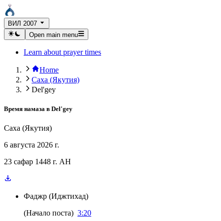
ВИЛ 2007
Open main menu
Learn about prayer times
Home
Саха (Якутия)
Del'gey
Время намаза в
Del'gey
Саха (Якутия)
6 августа 2026 г.
23 сафар 1448 г. AH
Фаджр
(
Иджтихад
)
(
Начало поста
)
3:20