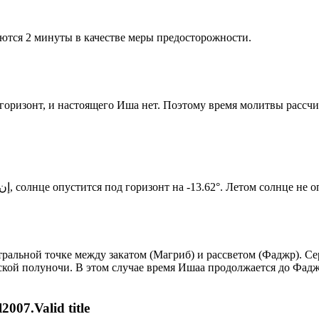
ются 2 минуты в качестве меры предосторожности.
д горизонт, и настоящего Иша нет. Поэтому время молитвы рассч
Новый день по солнечному календарю. Сегодня, إن شاء الله, солнце опустится под горизонт на -13.62°. Лет
альной точке между закатом (Магриб) и рассветом (Фаджр). Сер
ской полуночи. В этом случае время Ишаа продолжается до Фадж
007.Valid title