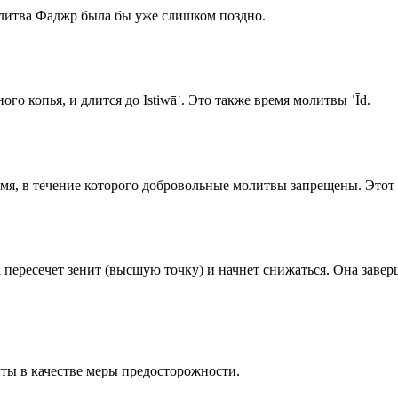
олитва Фаджр была бы уже слишком поздно.
го копья, и длится до Istiwāʾ. Это также время молитвы ʿĪd.
емя, в течение которого добровольные молитвы запрещены. Этот 
к пересечет зенит (высшую точку) и начнет снижаться. Она заве
ты в качестве меры предосторожности.