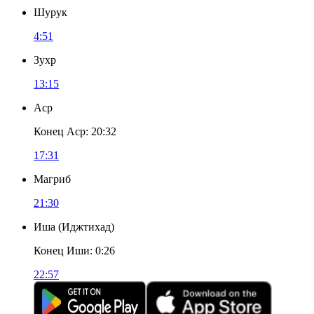
Шурук
4:51
Зухр
13:15
Аср
Конец Аср
:
20:32
17:31
Магриб
21:30
Иша
(
Иджтихад
)
Конец Иши
:
0:26
22:57