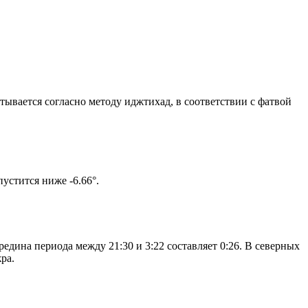
итывается согласно методу иджтихад, в соответствии с фатвой
ом солнце не опустится ниже -6.66°.
едина периода между 21:30 и 3:22 составляет 0:26. В северных
ра.