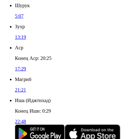
Шурук
5:07
Зухр
13:19
Аср
Конец Аср
:
20:25
17:29
Магриб
21:21
Иша
(
Иджтихад
)
Конец Иши
:
0:29
22:48