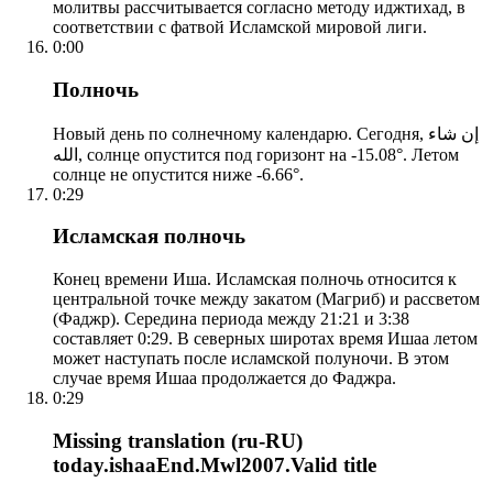
молитвы рассчитывается согласно методу иджтихад, в
соответствии с фатвой Исламской мировой лиги.
0:00
Полночь
Новый день по солнечному календарю. Сегодня, إن شاء
الله, солнце опустится под горизонт на -15.08°. Летом
солнце не опустится ниже -6.66°.
0:29
Исламская полночь
Конец времени Иша. Исламская полночь относится к
центральной точке между закатом (Магриб) и рассветом
(Фаджр). Середина периода между 21:21 и 3:38
составляет 0:29. В северных широтах время Ишаа летом
может наступать после исламской полуночи. В этом
случае время Ишаа продолжается до Фаджра.
0:29
Missing translation (ru-RU)
today.ishaaEnd.Mwl2007.Valid title