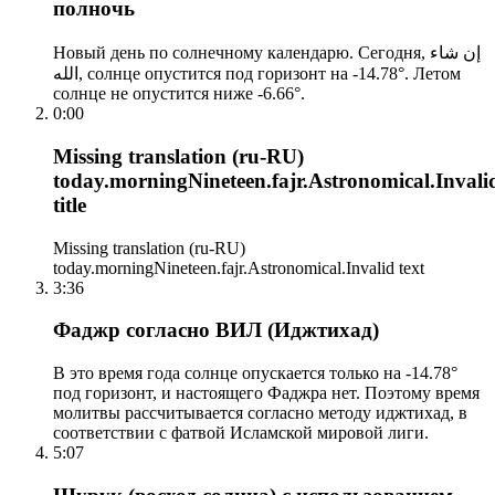
полночь
Новый день по солнечному календарю. Сегодня, إن شاء
الله, солнце опустится под горизонт на -14.78°. Летом
солнце не опустится ниже -6.66°.
0:00
Missing translation (ru-RU)
today.morningNineteen.fajr.Astronomical.Invali
title
Missing translation (ru-RU)
today.morningNineteen.fajr.Astronomical.Invalid text
3:36
Фаджр согласно ВИЛ (Иджтихад)
В это время года солнце опускается только на -14.78°
под горизонт, и настоящего Фаджра нет. Поэтому время
молитвы рассчитывается согласно методу иджтихад, в
соответствии с фатвой Исламской мировой лиги.
5:07