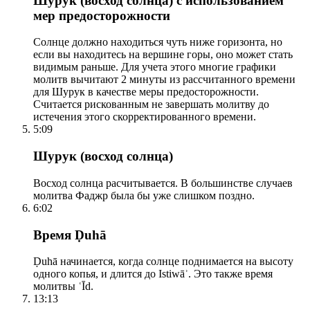
Шурук (восход солнца) с использованием
мер предосторожности
Солнце должно находиться чуть ниже горизонта, но
если вы находитесь на вершине горы, оно может стать
видимым раньше. Для учета этого многие графики
молитв вычитают 2 минуты из рассчитанного времени
для Шурук в качестве меры предосторожности.
Считается рискованным не завершать молитву до
истечения этого скорректированного времени.
5:09
Шурук (восход солнца)
Восход солнца расчитывается. В большинстве случаев
молитва Фаджр была бы уже слишком поздно.
6:02
Время Ḍuhā
Ḍuhā начинается, когда солнце поднимается на высоту
одного копья, и длится до Istiwāʾ. Это также время
молитвы ʿĪd.
13:13